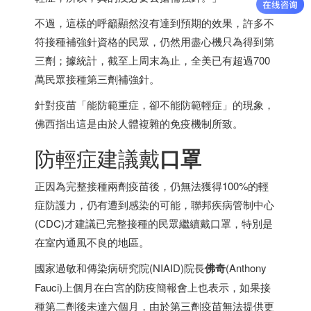
不過，這樣的呼籲顯然沒有達到預期的效果，許多不
符接種補強針資格的民眾，仍然用盡心機只為得到第
三劑；據統計，截至上周末為止，全美已有超過700
萬民眾接種第三劑補強針。
針對疫苗「能防範重症，卻不能防範輕症」的現象，
佛西指出這是由於人體複雜的免疫機制所致。
防輕症建議戴
口罩
正因為完整接種兩劑疫苗後，仍無法獲得100%的輕
症防護力，仍有遭到感染的可能，聯邦疾病管制中心
(CDC)才建議已完整接種的民眾繼續戴口罩，特別是
在室內通風不良的地區。
國家過敏和傳染病研究院(NIAID)院長
佛奇
(Anthony
Fauci)上個月在白宮的防疫簡報會上也表示，如果接
種第二劑後未達六個月，由於第三劑疫苗無法提供更