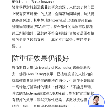
補強針。」（Getty Images）
隨著學界對於新冠
疫苗
的研究愈深，人們愈了解市面
上現有疫苗所產生的抗體，會隨著時間減弱，無法提
供終身保護，其中輝瑞(Pfizer)疫苗已獲得聯邦食品
暨藥物管理局(FDA)許可，符合條件的民眾可以接種
第三劑補強針，至於尚不符合補強針資格者是否有接
種的必要？醫師直言：「真的不用緊張，暫時沒必
要。」
防重症效果仍很好
羅徹斯特大學(University of Rochester)醫學院教授
安．佛西(Ann Falsey)表示，已接種疫苗的人體內的
抗體確實會隨著時間的推移而減少，但這並不是民眾
一窩蜂搶打補強針的理由；佛西說：「不論是輝瑞、
莫德納(Moderna)或嬌生(J&J)疫苗，對於防範重症都
有很好的效果，雖然突破性感染，多數狀況也僅止於
輕症；所以，真的沒必要去搶補強針。」