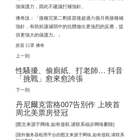
強保護力，因此不建議打補強針。
佛奇說：「接種完第二劑疫苗後超過六個月再接種補
強針，有助於讓減弱中的抗體做出更強烈的反應，提
供更強大的保護力。」
疫苗 口罩 佛奇
上一則
性騷擾、偷廁紙、打老師… 抖音
「挑戰」愈來愈誇張
下一則
丹尼爾克雷格007告別作 上映首
周北美票房登冠
[图文来源于网络,如有侵权,请联系
福步
网络删除]
[
国外服务器
租用平台的图文来源于网络,如有侵权,请联系