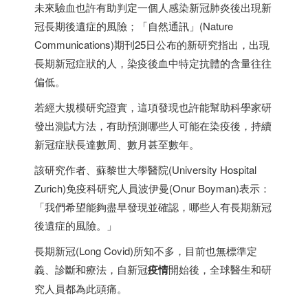
未來驗血也許有助判定一個人感染新冠肺炎後出現新
冠長期後遺症的風險；「自然通訊」(Nature
Communications)期刊25日公布的新研究指出，出現
長期新冠症狀的人，染疫後血中特定抗體的含量往往
偏低。
若經大規模研究證實，這項發現也許能幫助科學家研
發出測試方法，有助預測哪些人可能在染疫後，持續
新冠症狀長達數周、數月甚至數年。
該研究作者、蘇黎世大學醫院(University Hospital
Zurich)免疫科研究人員波伊曼(Onur Boyman)表示：
「我們希望能夠盡早發現並確認，哪些人有長期新冠
後遺症的風險。」
長期新冠(Long Covid)所知不多，目前也無標準定
義、診斷和療法，自新冠
疫情
開始後，全球醫生和研
究人員都為此頭痛。