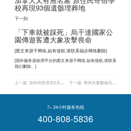
校再現93個遺骸埋葬地
下一則
「下車就被踩死」烏干達國家公
園傳遊客遭大象攻擊喪命
[图文来源于网络,如有侵权,请联系
福步
网络删除]
[
国外服务器
租用平台的图文来源于网络,如有侵权,请联系
我们删除。]
上一篇:
加州州長宣布2月15
下一篇:
華州夫妻翻修百年
日取消室內強制戴口罩
屋 赫見18公尺寬「隱藏版」
巨幅壁畫
7× 24小时服务热线
400-808-5836