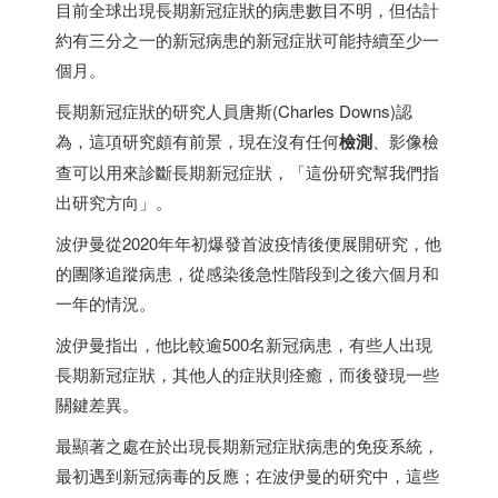
目前全球出現長期新冠症狀的病患數目不明，但估計
約有三分之一的新冠病患的新冠症狀可能持續至少一
個月。
長期新冠症狀的研究人員唐斯(Charles Downs)認
為，這項研究頗有前景，現在沒有任何
檢測
、影像檢
查可以用來診斷長期新冠症狀，「這份研究幫我們指
出研究方向」。
波伊曼從2020年年初爆發首波疫情後便展開研究，他
的團隊追蹤病患，從感染後急性階段到之後六個月和
一年的情況。
波伊曼指出，他比較逾500名新冠病患，有些人出現
長期新冠症狀，其他人的症狀則痊癒，而後發現一些
關鍵差異。
最顯著之處在於出現長期新冠症狀病患的免疫系統，
最初遇到新冠病毒的反應；在波伊曼的研究中，這些