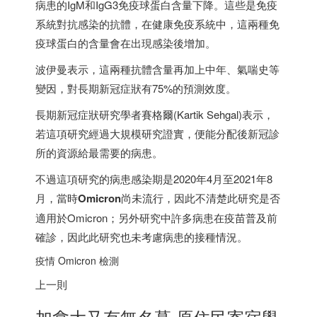
病患的IgM和IgG3免疫球蛋白含量下降。這些是免疫
系統對抗感染的抗體，在健康免疫系統中，這兩種免
疫球蛋白的含量會在出現感染後增加。
波伊曼表示，這兩種抗體含量再加上中年、氣喘史等
變因，對長期新冠症狀有75%的預測效度。
長期新冠症狀研究學者賽格爾(Kartik Sehgal)表示，
若這項研究經過大規模研究證實，便能分配後新冠診
所的資源給最需要的病患。
不過這項研究的病患感染期是2020年4月至2021年8
月，當時
Omicron
尚未流行，因此不清楚此研究是否
適用於Omicron；另外研究中許多病患在疫苗普及前
確診，因此此研究也未考慮病患的接種情況。
疫情 Omicron 檢測
上一則
加拿大
又有無名墓 原住民寄宿學