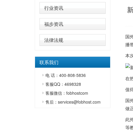
行业资讯
新
福步资讯
国
法律法规
播
本
联系我们
电 话：400-808-5836
在热
客服QQ：4698328
值
客服微信：fobhostcom
国
售后：services@fobhost.com
做
此
等