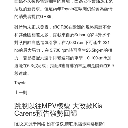
面臨不久後停售這輛車的窘境，因為它不會滿足未來
法規的新要求。但這兩年Toyota在歐洲仍然會為熱情
的消費者提供GR86。
雖然尚未正式發表，但GR86在歐洲的規格應該不會
和其他區相差太多，搭載來自於Subaru的2.4升水平
對臥四缸自然進氣引擎，在7,000 rpm下可產生 231
hp的最大馬力，在 3,700 rpm時可產生25.5kg-m的扭
力。若是搭配六速手排變速箱的車型，0-100km/h加
速能在6.3秒完成；搭配6速自排的車型則是能夠在6.9
秒達成。
Toyota
上一則
跳脫以往MPV樣貌 大改款Kia
Carens預告強勢回歸
[图文来源于网络,如有侵权,请联系
福步
网络删除]