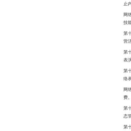
止
网
技
第
营
第
表
第
络
网
费
第
态
第