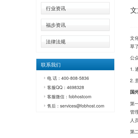
行业资讯
文
福步资讯
文
法律法规
草
公
联系我们
1.
电 话：400-808-5836
2.
客服QQ：4698328
国
客服微信：fobhostcom
第
售后：services@fobhost.com
管
人
第