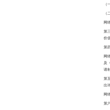
（
（
网
第
价
第
网
及
请
第
出
网
第