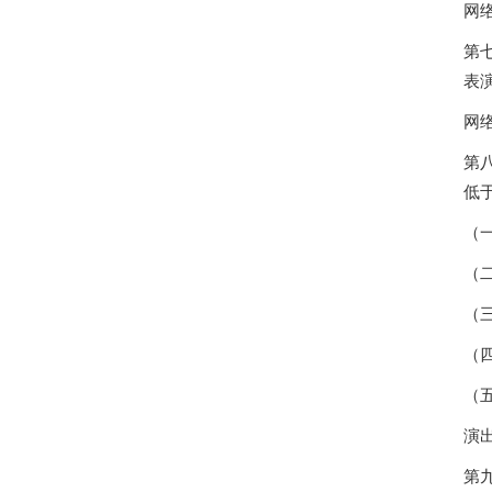
网
第
表
网
第
低于
（
（
（
（
（
演
第