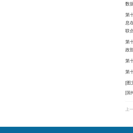
数
第
息
联
第
政
第
第十
[图
[
国
上一