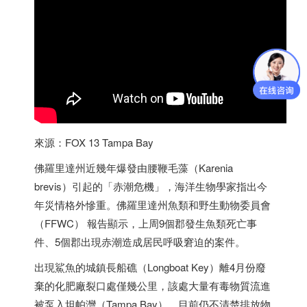
來源：FOX 13 Tampa Bay
佛羅里達州近幾年爆發由腰鞭毛藻（Karenia
brevis）引起的「赤潮危機」，海洋生物學家指出今
年災情格外慘重。佛羅里達州魚類和野生動物委員會
（FFWC） 報告顯示，上周9個郡發生魚類死亡事
件、5個郡出現赤潮造成居民呼吸窘迫的案件。
出現鯊魚的城鎮長船礁（Longboat Key）離4月份廢
棄的化肥廠裂口處僅幾公里，該處大量有毒物質流進
被泵入坦帕灣（Tampa Bay）。目前仍不清楚排放物