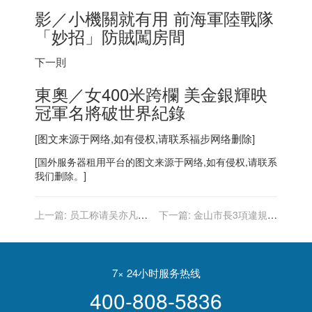
影／小機關就有用 前海軍陸戰隊
「妙招」防賊闖房間
下一則
東奧／女400米跨欄 美金銀輝映
冠軍名將破世界紀錄
[图文来源于网络,如有侵权,请联系
福步
网络删除]
[
国外服务器
租用平台的图文来源于网络,如有侵权,请联系
我们删除。]
上一篇:
员工称请吴亦凡做
下一篇:
金山市長3項違規被
代言人，哪吒汽车：发表不
罰逾2萬 布里德認錯：公平
当言论者全部开除
7× 24小时服务热线
400-808-5836