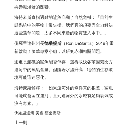
與赤潮爆發的關聯。
海特豪斯直指遇難的鯊魚凸顯了自然危機：「目前生
態系統中的事物非常失衡。我們真的須要盡全力解決
這些藻華問題，太多不同來源的物質進入水中。」
佛羅里達州州長
德桑提斯
（Ron DeSantis）2019年重
新啟動了藻華專案小組，以研究赤潮相關問題。
逃進長船礁的鯊魚能否倖存，還得取決各項因素比方
運河中的氧氣含量。但隨著水溫升高，牠們的生存環
境可能迅速惡化。
海特豪斯解釋：「如果運河外的條件真的很差，鯊魚
可能就會留在運河，直到運河外的水域有足夠氧氣或
沒有毒素。」
佛羅里達州 美國 德桑提斯
上一則