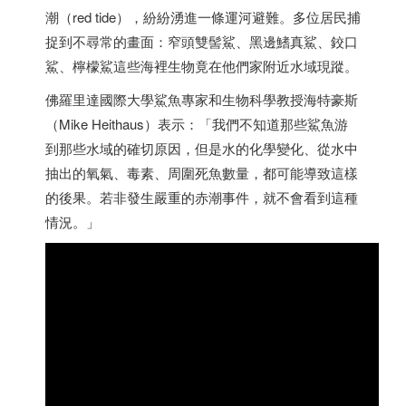
潮（red tide），紛紛湧進一條運河避難。多位居民捕
捉到不尋常的畫面：窄頭雙髻鯊、黑邊鰭真鯊、鉸口
鯊、檸檬鯊這些海裡生物竟在他們家附近水域現蹤。
佛羅里達國際大學鯊魚專家和生物科學教授海特豪斯
（Mike Heithaus）表示：「我們不知道那些鯊魚游
到那些水域的確切原因，但是水的化學變化、從水中
抽出的氧氣、毒素、周圍死魚數量，都可能導致這樣
的後果。若非發生嚴重的赤潮事件，就不會看到這種
情況。」