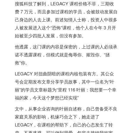
搜狐科技了解到，LEGACY 课程价格不菲，三期收
费 7 万元，而且参加过课程的学员，会被鼓动发展自
己身边的人去上课。前述知情人士称，投资人中很多
人被发展进入这个“恐怖”课程，他个人在今年 3 月开
始被至少四批人发展，但没有参加。
他透露，这门课的内容是保密的，上过课的人必须承
诺不透露课程，但模式就是侮辱你、摧毁你、“拯
救”你。
LEGACY 对扭曲阴暗的课程内核包装有方。其公众
号会定期发布文章分享学员故事，其中一位名为“叶
丽”的学员文章标题为“里程 116 叶丽：我想要一个幸
福的家，今天这个梦想已经实现”
文中，从事企业咨询的叶丽自述称，自己曾备受不良
家庭关系的影响，机缘巧合之下，她走进了
LEGACY，在课程的帮助下，自己的心态发生了转
变，不再逃避，可以做到用爱、包容去接纳我的家