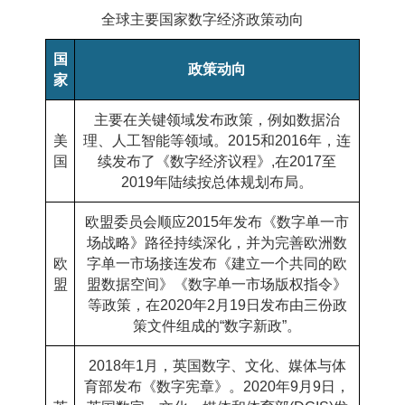
全球主要国家数字经济政策动向
国
政策动向
家
主要在关键领域发布政策，例如数据治
美
理、人工智能等领域。
2015
和
2016
年，连
国
续发布了《数字经济议程》
,
在
2017
至
2019
年陆续按总体规划布局。
欧盟委员会顺应
2015
年发布《数字单一市
场战略》路径持续深化，并为完善欧洲数
欧
字单一市场接连发布《建立一个共同的欧
盟
盟数据空间》《数字单一市场版权指令》
等政策，在
2020
年
2
月
19
日发布由三份政
策文件组成的
“
数字新政”。
2018
年
1
月，
英国
数字、文化、媒体与体
育部发布《数字宪章》。
2020
年
9
月
9
日，