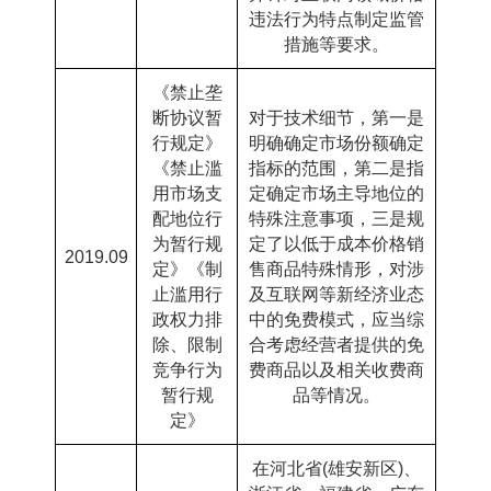
违法行为特点制定监管
措施等要求。
《禁止垄
断协议暂
对于技术细节，第一是
行规定》
明确确定市场份额确定
《禁止滥
指标的范围，第二是指
用市场支
定确定市场主导地位的
配地位行
特殊注意事项，三是规
为暂行规
定了以低于成本价格销
2019.09
定》《制
售商品特殊情形，对涉
止滥用行
及互联网等新经济业态
政权力排
中的免费模式，应当综
除、限制
合考虑经营者提供的免
竞争行为
费商品以及相关收费商
暂行规
品等情况。
定》
在河北省
(
雄安新区
)
、