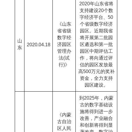
2020
年山东省将
支持建设
20
个数
字经济平台、
50
《山东
个省级数字经济
省省级
园区。近期我省
数字经
将开展第二批园
山
济园区
区遴选和第一批
2020.04.18
东
管理办
园区中期评估工
法
(
试
作，将向通过评
行
)
》
估的园区发放最
高
500
万元的奖补
资金，全力支持
园区建设。
到
2025
年，内蒙
古的数字基础设
施将得到进一步
《内蒙
改善，产业融合
古自治
和创新将得到显
区人民
著改变，数字治