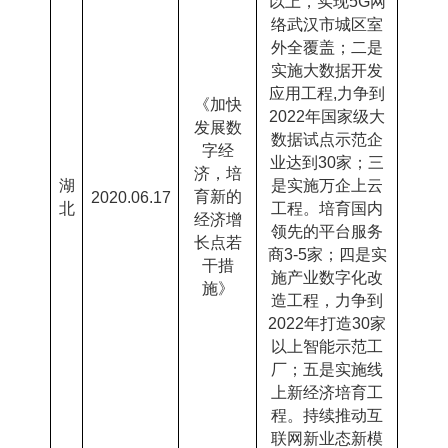
以上，实现
5G
网
络武汉市城区室
外全覆盖；二是
实施大数据开发
应用工程
,
力争到
《加快
2022
年国家级大
发展数
数据试点示范企
字经
业达到
30
家；三
济，培
湖
是实施万企上云
育新的
2020.06.17
北
工程。培育国内
经济增
领先的平台服务
长点若
商
3-5
家；四是实
干措
施产业数字化改
施》
造工程，力争到
2022
年打造
30
家
以上智能示范工
厂；五是实施线
上新经济培育工
程。持续推动互
联网新业态新模