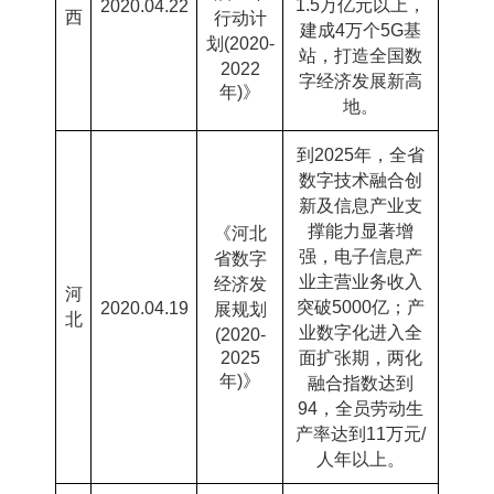
1.5
万亿元以上，
2020.04.22
西
行动计
建成
4
万个
5G
基
划
(2020-
站，打造全国数
2022
字经济发展新高
年
)
》
地。
到
2025
年，全省
数字技术融合创
新及信息产业支
撑能力显著增
《河北
强，电子信息产
省数字
业主营业务收入
经济发
河
突破
5000
亿；产
2020.04.19
展规划
北
业数字化进入全
(2020-
2025
面扩张期，两化
年
)
》
融合指数达到
94
，全员劳动生
产率达到
11
万元
/
人年以上。