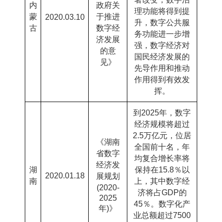
内
政府关
理功能将得到提
蒙
于推进
2020.03.10
升，数字公共服
古
数字经
务功能进一步增
济发展
强，数字经济对
的意
国民经济发展的
见》
先导作用和推动
作用得到有效发
挥。
到
2025
年，数字
经济规模将超过
2.5
万亿元，位居
《湖南
全国前十名，年
省数字
均复合增长率将
经济发
湖
保持在
15.8
％以
2020.01.18
展规划
南
上，其中数字经
(2020-
济将占
GDP
的
2025
45
％。数字化产
年
)
》
业总额超过
7500