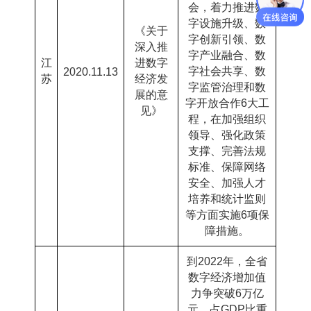
会，着力推进数
字设施升级、数
《关于
字创新引领、数
深入推
字产业融合、数
江
进数字
字社会共享、数
2020.11.13
苏
经济发
字监管治理和数
展的意
字开放合作
6
大工
见》
程，在加强组织
领导、强化政策
支撑、完善法规
标准、保障网络
安全、加强人才
培养和统计监则
等方面实施
6
项保
障措施。
到
2022
年，全省
数字经济增加值
力争突破
6
万亿
元，占
GDP
比重