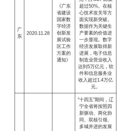
《广东
超过
50%
。在核
省建设
心技术攻关等方
国家数
面实现新突破。
字经济
数据作为关键生
广
创新发
产要素的价值进
2020.11.28
东
展试验
一步显现。数字
区工作
经济发展取得新
方案的
进展，电子信息
通知》
制造业营业收入
达到
5
万亿元，软
件和信息服务业
收入超过
1.4
万亿
元。
“十四五”期间，辽
宁全省将按照四
新驱动、两化协
同、双核引领、
多城并进的发展