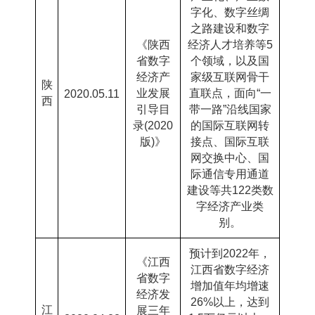
字化、数字丝绸
之路建设和数字
《陕西
经济人才培养等
5
省数字
个领域，以及国
经济产
家级互联网骨干
陕
业发展
直联点，面向
“
一
2020.05.11
西
引导目
带一路
”
沿线国家
录
(2020
的国际互联网转
版
)
》
接点、国际互联
网交换中心、国
际通信专用通道
建设等共
122
类数
字经济产业类
别。
预计到
2022
年，
《江西
江西省数字经济
省数字
增加值年均增速
经济发
26%
以上，达到
江
展三年