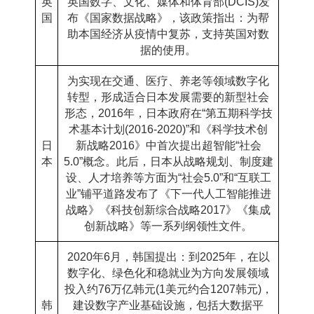
英
英国
数字、文化、媒体和体育部
(DCIS)
发
国
布《国家数据战略》，该政策指出：为帮
助本国经济从疫情中复苏，支持
英国
对数
据的使用。
为实现在交通、医疗、养老等领域数字化
转型，形成适合
日本
发展需要的新型社会
形态，
2016
年，
日本
政府在
“
第五期科学技
术基本计划
(2016-2020)”
和《科学技术创
日
新战略
2016
》中首次提出超智能
“
社会
本
5.0”
概念。此后，
日本
从战略规划、制度建
设、人才培养等方面为“社会
5.0”
和“互联工
业”铺平道路发布了《下一代人工智能推进
战略》《科技创新综合战略
2017
》《集成
创新战略》等一系列纲领性文件。
2020
年
6
月，
韩国
提出：到
2025
年，在以
数字化、绿色化和稳就业为方向发展领域
投入约
76
万亿韩元
(1
美元约合
1207
韩元
)
，
韩
建设数字产业基础设施，包括大数据平