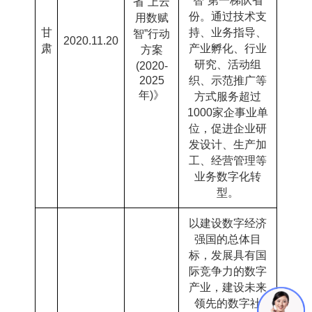
智
”
第一梯队省
省“上云
份。通过技术支
用数赋
甘
持、业务指导、
智”行动
2020.11.20
肃
产业孵化、行业
方案
研究、活动组
(2020-
2025
织、示范推广等
年
)
》
方式服务超过
1000
家企事业单
位，促进企业研
发设计、生产加
工、经营管理等
业务数字化转
型。
以建设数字经济
强国的总体目
标，发展具有国
际竞争力的数字
产业，建设未来
领先的数字社