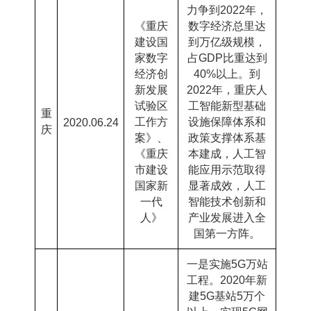
力争到
2022
年，
《重庆
数字经济总里达
建设国
到万亿级规模，
家数字
占
GDP
比重达到
经济创
40%
以上。到
新发展
2022
年，重庆人
试验区
工智能新型基础
重
工作方
设施保障体系和
2020.06.24
庆
案》、
政策支撑体系基
《重庆
本建成，人工智
市建设
能应用示范取得
国家新
显著成效，人工
一代
智能技术创新和
人》
产业发展进入全
国第一方阵。
一是实施
5G
万站
工程。
2020
年新
建
5G
基站
5
万个