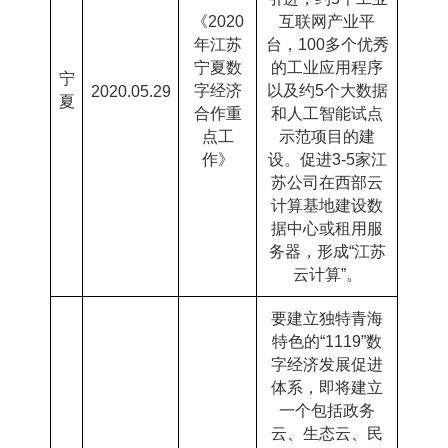
《
2020
互联网产业平
年江苏
台，
100
多个优秀
宁夏数
的工业应用程序
宁
字经济
以及约
5
个大数据
2020.05.29
夏
合作重
和人工智能试点
点工
示范项目的建
作》
设。促进
3-5
家江
苏公司在西部云
计算基地建设数
据中心或租用服
务器，形成
“
江苏
云计算
”
。
要建立独特青海
特色的“
1119”
数
字经济发展促进
体系，即将建立
一个包括政务
云、生态云、民