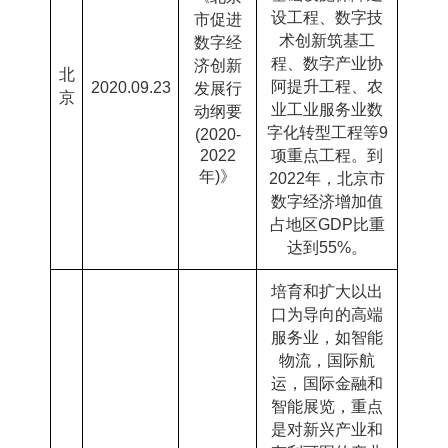
设工程、数字技
市促进
术创新筑基工
数字经
程、数字产业协
济创新
北
阿提升工程、农
2020.09.23
发展行
京
业工业服务业数
动纲要
字化转型工程等
9
(2020-
2022
项重点工程。到
年
)
》
2022
年，北京市
数字经济增加值
占地区
GDP
比重
达到
55%
。
培育和扩大以出
口为导向的高端
服务业，如智能
物流，国际航
运，国际金融和
智能展览，重点
是对新兴产业和