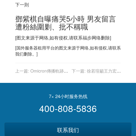
下一則
鄧紫棋自曝痛哭5小時 男友留言
遭粉絲圍剿、批不稱職
[图文来源于网络,如有侵权,请联系
福步
网络删除]
[
国外服务器
租用平台的图文来源于网络,如有侵权,请联系
我们删除。]
上一篇:
Omicron傳播軌跡會
下一篇:
徐若瑄籲王力宏勿
怎麼走？分析師：三種可能
殃及友人：沒有對不起先生
7× 24小时服务热线
400-808-5836
联系我们