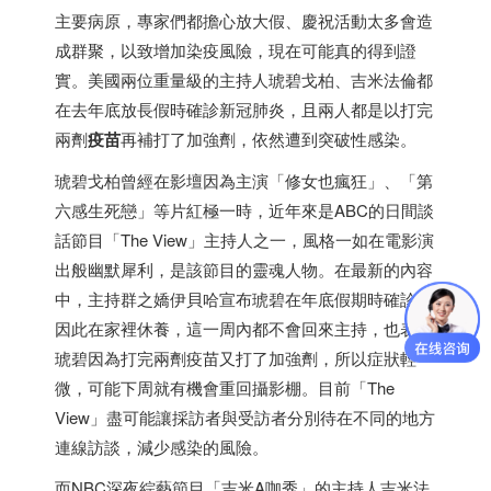
主要病原，專家們都擔心放大假、慶祝活動太多會造
成群聚，以致增加染疫風險，現在可能真的得到證
實。美國兩位重量級的主持人琥碧戈柏、吉米法倫都
在去年底放長假時確診新冠肺炎，且兩人都是以打完
兩劑
疫苗
再補打了加強劑，依然遭到突破性感染。
琥碧戈柏曾經在影壇因為主演「修女也瘋狂」、「第
六感生死戀」等片紅極一時，近年來是ABC的日間談
話節目「The View」主持人之一，風格一如在電影演
出般幽默犀利，是該節目的靈魂人物。在最新的內容
中，主持群之嬌伊貝哈宣布琥碧在年底假期時確診，
因此在家裡休養，這一周內都不會回來主持，也表示
琥碧因為打完兩劑疫苗又打了加強劑，所以症狀輕
微，可能下周就有機會重回攝影棚。目前「The
View」盡可能讓採訪者與受訪者分別待在不同的地方
連線訪談，減少感染的風險。
而NBC深夜綜藝節目「吉米A咖秀」的主持人吉米法