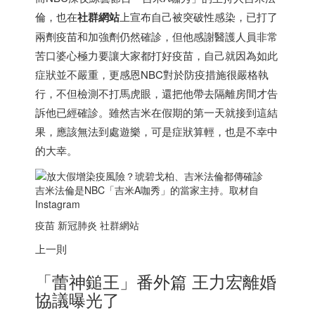
倫，也在
社群網站
上宣布自己被突破性感染，已打了
兩劑疫苗和加強劑仍然確診，但他感謝醫護人員非常
苦口婆心極力要讓大家都打好疫苗，自己就因為如此
症狀並不嚴重，更感恩NBC對於防疫措施很嚴格執
行，不但檢測不打馬虎眼，還把他帶去隔離房間才告
訴他已經確診。雖然吉米在假期的第一天就接到這結
果，應該無法到處遊樂，可是症狀算輕，也是不幸中
的大幸。
吉米法倫是NBC「吉米A咖秀」的當家主持。取材自
Instagram
疫苗 新冠肺炎 社群網站
上一則
「蕾神鎚王」番外篇 王力宏離婚
協議曝光了