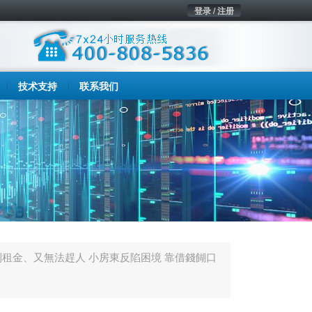
登录 / 注册
技术支持
联系我们
到租金、又無法趕人 小房東反陷困境 靠借錢餬口