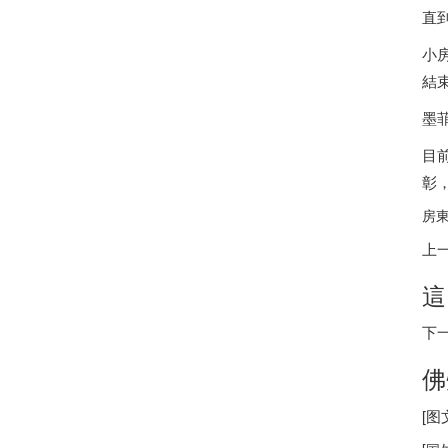
直
小房
結
墨
目
彰
房東
上
這
下
佛
[