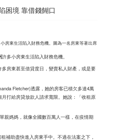
陷困境 靠借錢餬口
多小房東生活陷入財務危機。圖為一名房東等著出席
州
許多小房東生活陷入財務危機。
許多房東甚至借貸度日，變賣私人財產，或是要
 Fletcher)透露，她的房客已積欠多達4萬
個月打給房貸放款人請求寬限。她說：「收租原
巢癌的單親媽媽，就像全國數百萬人一樣，在疫情期
試圖讓房租補助盡快進入房東手中。不過在法案之下，