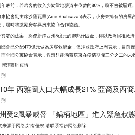
到年底前，若房客的收入少於當地薪資中位數的80%，將不會被驅逐
東協會副主席沙薩瓦里(Amir Shahsavari)表示，小房東擁有
束，屆時將激勵房客與房東協商合作協議。
菲簽署的法案，將使新澤西州5億元的聯邦紓困金，得以做為房租救濟，
前國會已分配470億元做為房客救濟金，但拜登政府上周表示，目前僅
，而全國公寓協會表示，救濟只能涵蓋房東在疫情期間三分之二的未
 新澤西州 疫情
一則
10年 西雅圖人口大幅成長21% 亞裔及西
一則
州受2風暴威脅 「鍋柄地區」進入緊急狀
图文来源于网络,如有侵权,请联系
福步
网络删除]