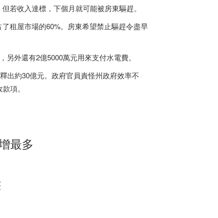
。但若收入達標，下個月就可能被房東驅趕。
的房屋占了租屋市場的60%。房東希望禁止驅趕令盡早
另外還有2億5000萬元用來支付水電費。
釋出約30億元。政府官員責怪州政府效率不
收款項。
裔增最多
態