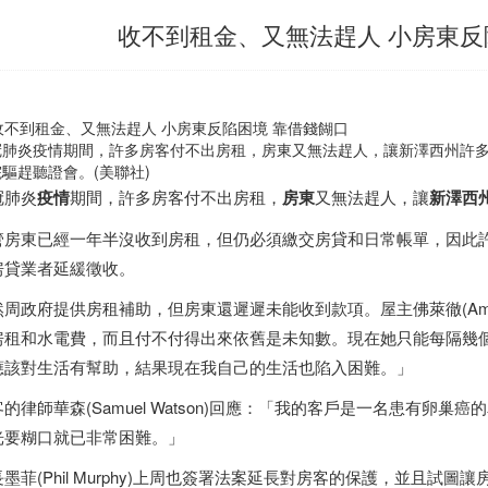
收不到租金、又無法趕人 小房東反
冠肺炎疫情期間，許多房客付不出房租，房東又無法趕人，讓新澤西州許
驅趕聽證會。(美聯社)
冠肺炎
疫情
期間，許多房客付不出房租，
房東
又無法趕人，讓
新澤西
管房東已經一年半沒收到房租，但仍必須繳交房貸和日常帳單，因此
房貸業者延緩徵收。
周政府提供房租補助，但房東還遲遲未能收到款項。屋主佛萊徹(Amanda
房租和水電費，而且付不付得出來依舊是未知數。現在她只能每隔幾
應該對生活有幫助，結果現在我自己的生活也陷入困難。」
客的律師華森(Samuel Watson)回應：「我的客戶是一名患有卵
光要糊口就已非常困難。」
長墨菲(Phil Murphy)上周也簽署法案延長對房客的保護，並且