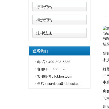
行业资讯
福步资讯
法律法规
新
法院
新
联系我们
儘
求
电 话：400-808-5836
雖然
客服QQ：4698328
元
客服微信：fobhostcom
本
售后：services@fobhost.com
房
間
州