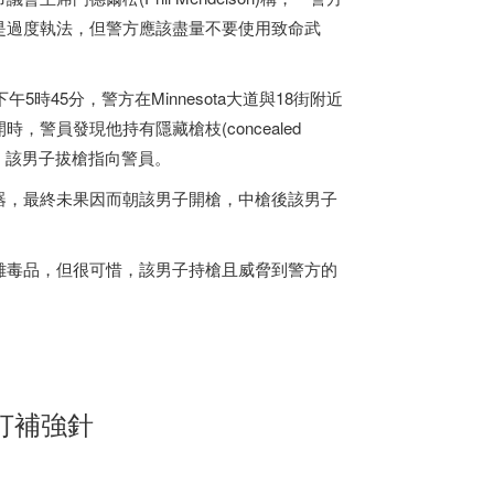
是過度執法，但警方應該盡量不要使用致命武
時45分，警方在Minnesota大道與18街附近
警員發現他持有隱藏槍枝(concealed
，該男子拔槍指向警員。
器，最終未果因而朝該男子開槍，中槍後該男子
離毒品，但很可惜，該男子持槍且威脅到警方的
打補強針