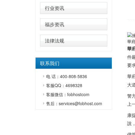
行业资讯
福步资讯
法律法规
華府
華
件
联系我们
要
華
电 话：400-808-5836
大
客服QQ：4698328
客服微信：fobhostcom
警
售后：services@fobhost.com
上
康
說
儘管