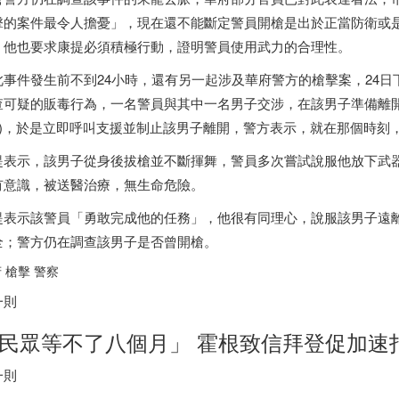
擊的案件最令人擔憂」，現在還不能斷定警員開槍是出於正當防衛或
，他也要求康提必須積極行動，證明警員使用武力的合理性。
事件發生前不到24小時，還有另一起涉及華府警方的槍擊案，24日下午5
查可疑的販毒行為，一名警員與其中一名男子交涉，在該男子準備離開時，
un)，於是立即呼叫支援並制止該男子離開，警方表示，就在那個時刻
提表示，該男子從身後拔槍並不斷揮舞，警員多次嘗試說服他放下武
有意識，被送醫治療，無生命危險。
提表示該警員「勇敢完成他的任務」，他很有同理心，說服該男子遠
全；警方仍在調查該男子是否曾開槍。
 槍擊 警察
一則
民眾等不了八個月」 霍根致信拜登促加速
一則