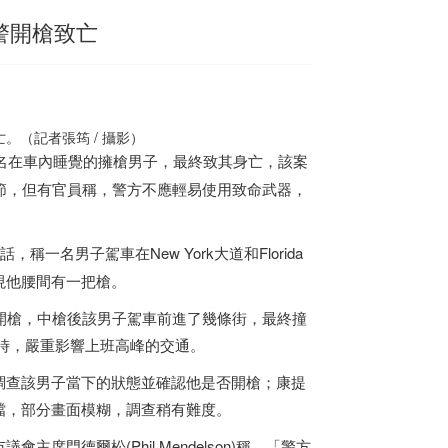
警開槍致亡
。（記者張筠 / 攝影）
一名在車內睡覺的擁槍男子，最終致其身亡，該案
節，但有官員稱，警方不應輕易使用致命武器，
話，稱一名男子駕車在New York大道和Florida
現他腰間有一把槍。
開槍，中槍後該男子駕車前進了幾條街，最終撞
小時，嚴重影響上班高峰的交通。
調查該男子當下的狀態並確認他是否開槍；康提
擋，部分畫面模糊，調查稍有難度。
門德爾松(Phil Mendelson)稱，「警方