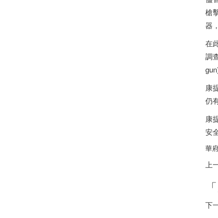
槍
器
在此
調
g
康
仍
康
安
華府
上
「
下