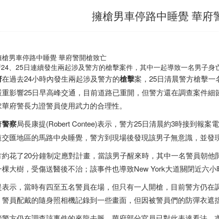
擁槍男車停路中睡覺 華府
24、25日連續發生兩起涉及警方的槍擊案件，其中一起導致一名男子身亡
府
在過去24小時內發生兩起涉及警方的
槍擊
案，25日清晨警方槍擊
嚴重影響25日早高峰交通，目前道路已重開，但警方還在調查案件細
求華府警長力證警員使用武力的合理性。
府
警察
局長康提(Robert Contee)表示，警方25日清晨約3時接到報案電
道交匯地區的馬路中央睡覺，警方到現場後發現該男子無意識，並發
方約花了20分鐘制定應對計畫，當該男子醒來時，其中一名警員朝他
一棵大樹，受傷送醫後不治；該事件也導致New York大道關閉近六
提表示，當時有四至五名警員在場，但只有一人開槍，目前警方仍在
，警員配戴的隨身照相機記錄到一些畫面，但因被警員們的防彈衣遮
警方仍在調查該事件的來龍去脈，華府部分官員已對此表達看法，市議會主席