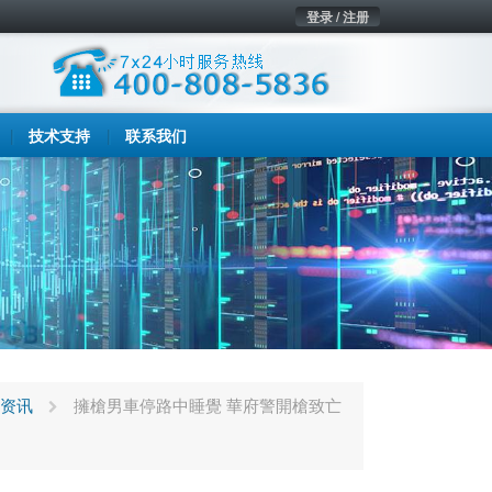
登录 / 注册
技术支持
联系我们
资讯
擁槍男車停路中睡覺 華府警開槍致亡