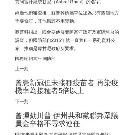
前阿富汗總統甘尼（Ashraf Ghani）的名字。
經過他們審查後，蘇普科所屬單位認為只有四個地方
需要修訂，其他應該不用變動。
蘇普科指出，國會要他展開阿富汗政府及軍隊垮台的
調查，但國防部自2015年就一直禁止一系列資料公
布，推稱是應甘尼政府所要求。
國務院 阿富汗 國防部
上一則
曾患新冠但未接種疫苗者 再染疫
機率為接種者5倍以上
下一則
曾彈劾川普 伊州共和黨聯邦眾議
員金辛格不尋求連任
[图文来源于网络,如有侵权,请联系
福步
网络删除]