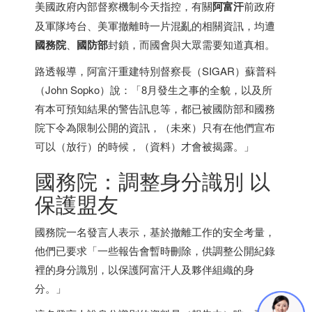
美國政府內部督察機制今天指控，有關
阿富汗
前政府
及軍隊垮台、美軍撤離時一片混亂的相關資訊，均遭
國務院
、
國防部
封鎖，而國會與大眾需要知道真相。
路透報導，阿富汗重建特別督察長（SIGAR）蘇普科
（John Sopko）說：「8月發生之事的全貌，以及所
有本可預知結果的警告訊息等，都已被國防部和國務
院下令為限制公開的資訊，（未來）只有在他們宣布
可以（放行）的時候，（資料）才會被揭露。」
國務院：調整身分識別 以
保護盟友
國務院一名發言人表示，基於撤離工作的安全考量，
他們已要求「一些報告會暫時刪除，供調整公開紀錄
裡的身分識別，以保護阿富汗人及夥伴組織的身
分。」