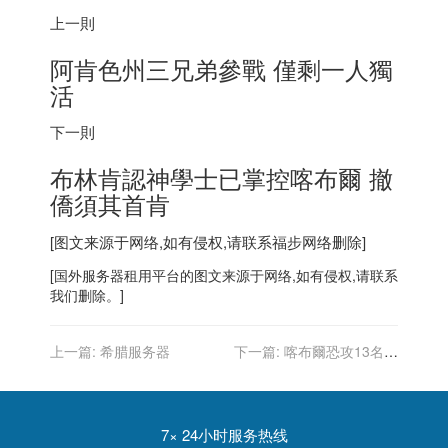
上一則
阿肯色州三兄弟參戰 僅剩一人獨
活
下一則
布林肯認神學士已掌控喀布爾 撤
僑須其首肯
[图文来源于网络,如有侵权,请联系
福步
网络删除]
[
国外服务器
租用平台的图文来源于网络,如有侵权,请联系
我们删除。]
上一篇:
希腊服务器
下一篇:
喀布爾恐攻13名美
軍殉職 家屬憤怒痛心
7× 24小时服务热线