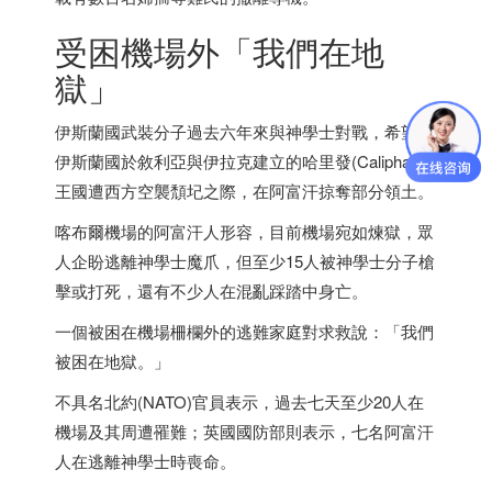
受困機場外「我們在地
獄」
伊斯蘭國武裝分子過去六年來與神學士對戰，希望在
伊斯蘭國於敘利亞與伊拉克建立的哈里發(Caliphate)
王國遭西方空襲頹圮之際，在阿富汗掠奪部分領土。
喀布爾機場的阿富汗人形容，目前機場宛如煉獄，眾
人企盼逃離神學士魔爪，但至少15人被神學士分子槍
擊或打死，還有不少人在混亂踩踏中身亡。
一個被困在機場柵欄外的逃難家庭對求救說：「我們
被困在地獄。」
不具名北約(NATO)官員表示，過去七天至少20人在
機場及其周遭罹難；英國國防部則表示，七名阿富汗
人在逃離神學士時喪命。