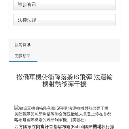
福步资讯
法律法规
新闻资讯
国际新闻
撤僑軍機俯衝降落躲IS飛彈 法運輸
機射熱燄彈干擾
美陸戰隊與匈牙利部隊聯合護送撤離人員登上停在首都
喀布爾國際機場的匈牙利軍機。(美聯社)
西方國家在
阿富汗
首都喀布爾(Kabul)國際
機場
執行撤