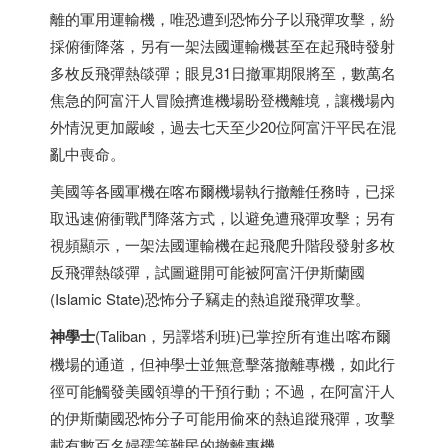
離的軍用運輸機，唯恐遭到恐怖分子以飛彈攻擊，紛
採俯衝降落，另有一架法國運輸機甚至在起飛時發射
多枚反飛彈熱燄彈；眼見31日撤軍期限將至，數萬名
焦急的阿富汗人冒險擠進機場盼登機離境，讓機場內
外情況更加嚴峻，過去七天至少20位阿富汗平民在混
亂中喪命。
美國等各國軍機在喀布爾機場執行撤離任務時，已採
取迅速俯衝戰鬥降落方式，以避免遭飛彈攻擊；另有
視頻顯示，一架法國運輸機在起飛爬升階段發射多枚
反飛彈熱燄彈，試圖避開可能被阿富汗伊斯蘭國
(Islamic State)恐怖分子竊走的熱追蹤飛彈攻擊。
神學士
(Taliban，另譯塔利班)已掌控所有進出喀布爾
機場的通道，但神學士並無意擊落撤離專機，如此行
徑可能觸發美國領導的干預行動；不過，在阿富汗人
的伊斯蘭國恐怖分子可能用偷來的熱追蹤飛彈，攻擊
載有數百名婦孺等難民的撤離專機。