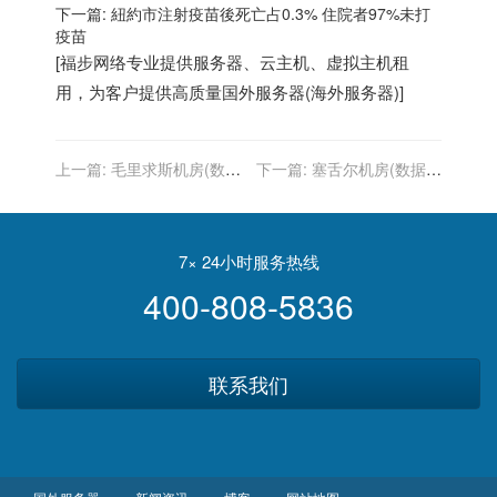
下一篇:
紐約市注射疫苗後死亡占0.3% 住院者97%未打
疫苗
[
福步
网络专业提供
服务器
、
云主机
、
虚拟主机
租
用，为客户提供高质量
国外服务器
(
海外服务器
)]
上一篇:
毛里求斯机房(数据
下一篇:
塞舌尔机房(数据中
中心)-托管服务器(机柜租用)
心)-托管服务器(机柜租用)
7× 24小时服务热线
400-808-5836
联系我们