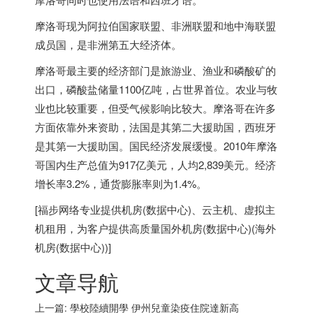
摩洛哥现为阿拉伯国家联盟、非洲联盟和地中海联盟
成员国，是非洲第五大经济体。
摩洛哥最主要的经济部门是旅游业、渔业和磷酸矿的
出口，磷酸盐储量1100亿吨，占世界首位。农业与牧
业也比较重要，但受气候影响比较大。摩洛哥在许多
方面依靠外来资助，法国是其第二大援助国，西班牙
是其第一大援助国。国民经济发展缓慢。2010年摩洛
哥国内生产总值为917亿美元，人均2,839美元。经济
增长率3.2%，通货膨胀率则为1.4%。
[
福步
网络专业提供
机房(数据中心)
、
云主机
、
虚拟主
机
租用，为客户提供高质量
国外机房(数据中心)
(
海外
机房(数据中心)
)]
文章导航
上一篇:
學校陸續開學 伊州兒童染疫住院達新高