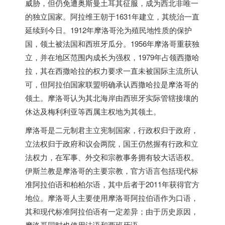
威胁，但仍免遭奥斯曼土耳其征服，成为西北非唯一
的独立国家。阿拉维王朝于1631年建立，其统治一直
延续到今日。1912年摩洛哥沦为殖民地性质的保护
国，领土被法国和西班牙瓜分。1956年摩洛哥重获独
立，并在地区范围内成长为强权，1979年占领西撒哈
拉，其在西撒哈拉的权力要求一直未被国际主流所认
可，但阿拉伯国家联盟明确承认西撒哈拉是摩洛哥的
领土。摩洛哥认为其北海岸由西班牙实际管辖接壤的
休达及梅利利亚等西属主权地为其领土。
摩洛哥是二元制君主立宪制国家，行政权归于政府，
立法权归于政府和议会两院，国王仍然握有行政和立
法权力，在军事、外交和宗教事务拥有较大话语权。
伊斯兰教是摩洛哥的主要宗教，官方语言包括现代标
准阿拉伯语和柏柏尔语，其中后者于2011年获得官方
地位。摩洛哥人主要使用摩洛哥阿拉伯语作为口语，
其和现代标准阿拉伯语有一定差异；由于历史原因，
摩洛哥同时也使用法语和西班牙语。