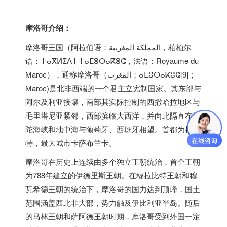
摩洛哥介绍：
摩洛哥王国（阿拉伯语：المملكة المغربية‎，柏柏尔
语：ⵜⴰⴳⵍⵉⴷⵜ ⵏ ⴰⵎⵓⵔⴰⴽⵓⵛ，法语：Royaume du
Maroc），通称摩洛哥（المغرب‎；ⴰⵎⵓⵔⴰⴽⵓⵛ[9]；
Maroc)是北非西端的一个君主立宪制国家。其东部与
阿尔及利亚接壤，南部其实际控制的西撒哈拉地区与
毛里塔尼亚紧邻，西部滨临大西洋，并向北隔直布罗
陀海峡和地中海与葡萄牙、西班牙相望。首都为拉巴
特，最大城市卡萨布兰卡。
摩洛哥在历史上连续由多个独立王朝统治，首个王朝
为788年建立的伊德里斯王朝。在穆拉比特王朝和穆
瓦希德王朝的统治下，摩洛哥的国力达到顶峰，国土
范围涵盖西北非大部，势力触及伊比利亚半岛。随后
的马林王朝和萨阿德王朝时期，摩洛哥受到外国一定