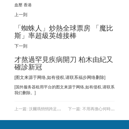
血壓
香港
上一則
「蜘蛛人」炒熱全球票房 「魔比
斯」率超級英雄接棒
下一則
才熬過罕見疾病開刀 柏木由紀又
確診新冠
[图文来源于网络,如有侵权,请联系
福步
网络删除]
[
国外服务器
租用平台的图文来源于网络,如有侵权,请联系
我们删除。]
上一篇:
沃爾瑪悄悄跨足
下一篇:
不用再擔心何時被
「元宇宙」 將賣專屬加密幣
傳染 部分確診者反而鬆口氣
和NFT