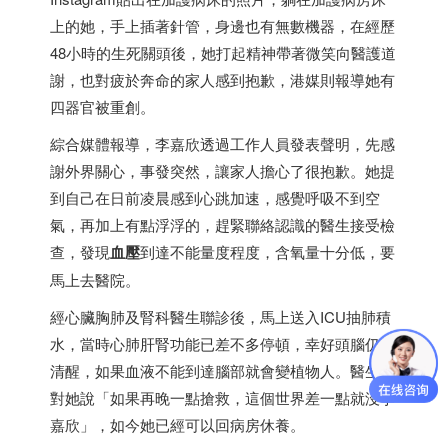
上的她，手上插著針管，身邊也有無數機器，在經歷
48小時的生死關頭後，她打起精神帶著微笑向醫護道
謝，也對疲於奔命的家人感到抱歉，港媒則報導她有
四器官被重創。
綜合媒體報導，李嘉欣透過工作人員發表聲明，先感
謝外界關心，事發突然，讓家人擔心了很抱歉。她提
到自己在日前凌晨感到心跳加速，感覺呼吸不到空
氣，再加上有點浮浮的，趕緊聯絡認識的醫生接受檢
查，發現
血壓
到達不能量度程度，含氧量十分低，要
馬上去醫院。
經心臟胸肺及腎科醫生聯診後，馬上送入ICU抽肺積
水，當時心肺肝腎功能已差不多停頓，幸好頭腦仍然
清醒，如果血液不能到達腦部就會變植物人。醫生還
對她說「如果再晚一點搶救，這個世界差一點就沒李
嘉欣」，如今她已經可以回病房休養。