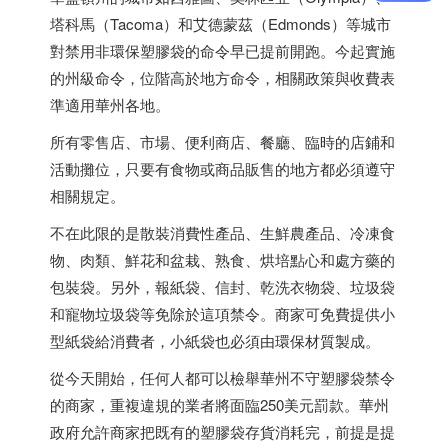
塔科馬（Tacoma）和艾德蒙茲（Edmonds）等城市
對禁用非環保塑膠袋的命令早已提前開跑。今起實施
的州級命令，位階高於地方命令，相關政策與收費表
準適用華州各地。
所有零售店、市場、便利商店、餐廳、臨時的店鋪和
活動攤位，只要有食物或商品販售的地方都必須遵守
相關規定。
不在此限的是散裝消費性產品、生鮮農產品、冷凍食
物、肉類、鮮花和盆栽、熟食、烘培點心和處方藥的
包裝袋。另外，報紙袋、信封、乾洗衣物袋、垃圾袋
和寵物垃圾袋等免除於這項禁令。商家可免費提供小
型紙袋給消費者，小紙袋也必須由環保材質製成。
從今天開始，任何人都可以檢舉華州不守塑膠袋禁令
的商家，重複違規的業者將面臨250美元罰款。華州
政府允許商家把既有的塑膠袋存貨消耗完，前提是提