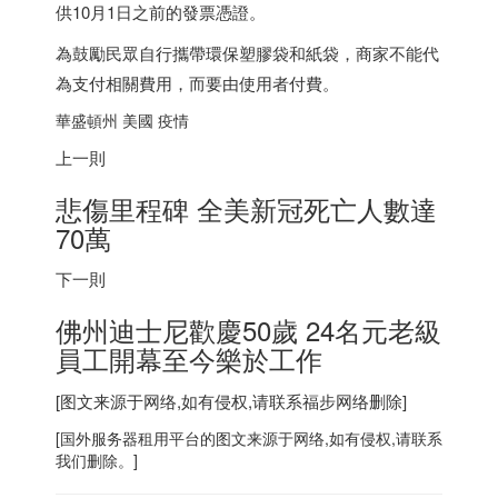
供10月1日之前的發票憑證。
為鼓勵民眾自行攜帶環保塑膠袋和紙袋，商家不能代
為支付相關費用，而要由使用者付費。
華盛頓州 美國 疫情
上一則
悲傷里程碑 全美新冠死亡人數達
70萬
下一則
佛州迪士尼歡慶50歲 24名元老級
員工開幕至今樂於工作
[图文来源于网络,如有侵权,请联系
福步
网络删除]
[
国外服务器
租用平台的图文来源于网络,如有侵权,请联系
我们删除。]