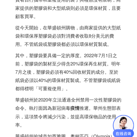
家提供的塑膠袋和大型紙袋則必須是環保材質，且要
顧客買單。
從今天開始，在華盛頓州購物，由商家提供的大型紙
袋和環保厚塑膠袋必須對消費者收取8分美元的費
用。不管紙袋或塑膠袋都必須以環保材質製成。
其中，塑膠袋要具備一定的厚度。2022年7月1日之
前，塑膠袋的製材至少得含20%環保再生材質。明年
7月之後，塑膠袋必須有40%回收材質的成分。至於
紙袋必須以40%的環保材質製成。不管塑膠袋或紙袋
都得標明「可重複使用」。
華盛頓州於2020年立法通過全州禁用一次性塑膠袋的
命令。執行面因為新冠病毒
疫情
推遲。華州生態部表
示，這項禁令將減少污染，並提高環保物品的使用
率。
華盛頓州的城市如西雅圖、奧林匹亞（Olympia）、