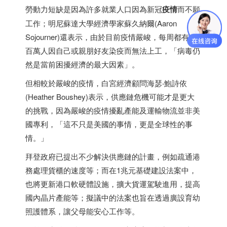
勞動力短缺是因為許多就業人口因為新冠
疫情
而不願
工作；明尼蘇達大學經濟學家蘇久納爾(Aaron
Sojourner)還表示，由於目前疫情嚴峻，每周都有數
百萬人因自己或親朋好友染疫而無法上工，「病毒仍
然是當前困擾經濟的最大因素」。
但相較於嚴峻的疫情，白宮經濟顧問海瑟‧鮑詩依
(Heather Boushey)表示，供應鏈危機可能才是更大
的挑戰，因為嚴峻的疫情擾亂產能及運輸物流並非美
國專利，「這不只是美國的事情，更是全球性的事
情。」
拜登政府已提出不少解決供應鏈的計畫，例如疏通港
務處理貨櫃的速度等；而在1兆元基礎建設法案中，
也將更新港口軟硬體設施，擴大貨運駕駛進用，提高
國內晶片產能等；擬議中的法案也旨在透過廣設育幼
照護體系，讓父母能安心工作等。