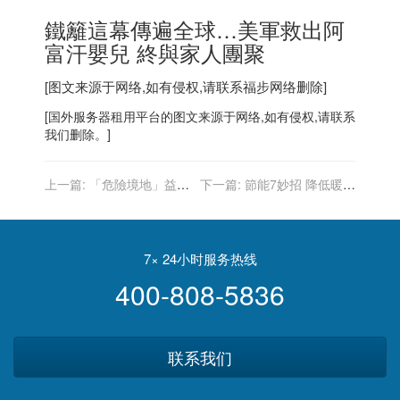
鐵籬這幕傳遍全球…美軍救出阿
富汗嬰兒 終與家人團聚
[图文来源于网络,如有侵权,请联系
福步
网络删除]
[
国外服务器
租用平台的图文来源于网络,如有侵权,请联系
我们删除。]
上一篇:
「危險境地」益智
下一篇:
節能7妙招 降低暖氣
搶答 首位女參賽者獎金破百
帳單
萬
7× 24小时服务热线
400-808-5836
联系我们