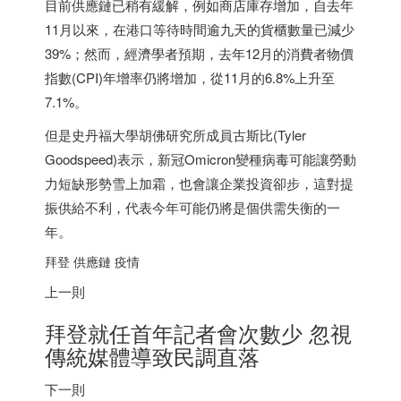
目前供應鏈已稍有緩解，例如商店庫存增加，自去年
11月以來，在港口等待時間逾九天的貨櫃數量已減少
39%；然而，經濟學者預期，去年12月的消費者物價
指數(CPI)年增率仍將增加，從11月的6.8%上升至
7.1%。
但是史丹福大學胡佛研究所成員古斯比(Tyler
Goodspeed)表示，新冠Omicron變種病毒可能讓勞動
力短缺形勢雪上加霜，也會讓企業投資卻步，這對提
振供給不利，代表今年可能仍將是個供需失衡的一
年。
拜登 供應鏈 疫情
上一則
拜登就任首年記者會次數少 忽視
傳統媒體導致民調直落
下一則