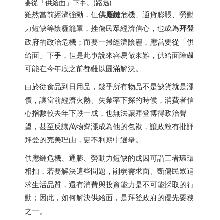
要從「供給面」下手。(路透)
雖然當前經濟強勁，但
供應鏈
危機、通貨膨脹、勞動
力短缺等陰霾籠罩，挫傷民眾經濟信心，也成為
拜登
政府的政治危機；而要一掃經濟陰霾，應當要從「供
給面」下手，但是此事說來容易做來難，供給面障礙
可能在今年底之前都難以圓滿解決。
由於從食品到日用品，幾乎所有物品不是缺貨就是漲
價，讓當前經濟火熱、失業率下探的時候，消費者信
心指數較去年下跌一成，也無法讓拜登博得政治聲
望，甚至反讓萬物齊漲成為他的包袱，讓政敵有批評
拜登的完美理由，更不利期中選舉。
供應鏈危機、通膨、勞動力短缺的成因可謂三者環環
相扣，若要解決這些問題，削弱需求面、斲傷民眾追
求生活品質，還有消費與投資能力是不可能採取的行
動；因此，如何解決供給面，是拜登政府的優先要務
之一。