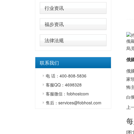
行业资讯
福步资讯
法律法规
俄
烏
俄
联系我们
俄
电 话：400-808-5836
家
客服QQ：4698328
怖
客服微信：fobhostcom
白俄
售后：services@fobhost.com
上
每
[