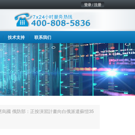
登录 / 注册
技术支持
联系我们
壓烏國 俄防部：正按演習計畫向白俄派遣蘇愷35