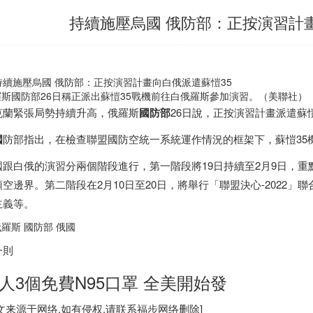
持續施壓烏國 俄防部：正按演習計
羅斯國防部26日稱正派出蘇愷35戰機前往白俄羅斯參加演習。（美聯社）
克蘭緊張局勢持續升高，俄羅斯
國防部
26日說，正按演習計畫派遣蘇
國
防部指出，在檢查聯盟國防空統一系統運作情況的框架下，蘇愷35
國跟白俄的演習分兩個階段進行，第一階段將19日持續至2月9日，
領空邊界。第二階段在2月10日至20日，將舉行「聯盟決心-2022
主義等。
羅斯 國防部 俄國
一則
人3個免費N95口罩 全美開始發
图文来源于网络,如有侵权,请联系
福步
网络删除]