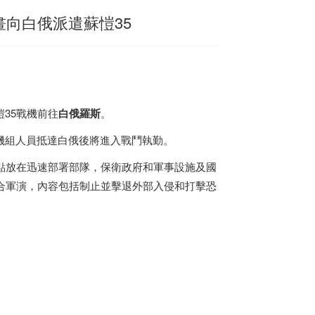
畫向白俄派遣蘇愷35
愷35戰機前往
白俄羅斯
。
機組人員抵達白俄後將進入戰鬥執勤。
重點放在迅速部署部隊，保衛政府和軍事設施及國
」聯合軍演，內容包括制止並擊退外部入侵和打擊恐