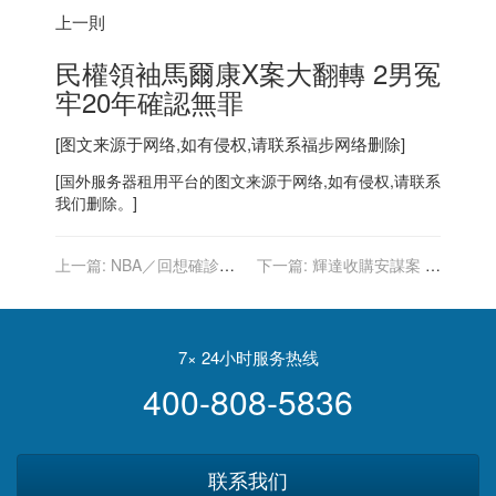
上一則
民權領袖馬爾康X案大翻轉 2男冤
牢20年確認無罪
[图文来源于网络,如有侵权,请联系
福步
网络删除]
[
国外服务器
租用平台的图文来源于网络,如有侵权,请联系
我们删除。]
上一篇:
NBA／回想確診新
下一篇:
輝達收購安謀案 美
冠 米道頓：不恐慌是騙人的
國監管機關也可能反對
7× 24小时服务热线
400-808-5836
联系我们