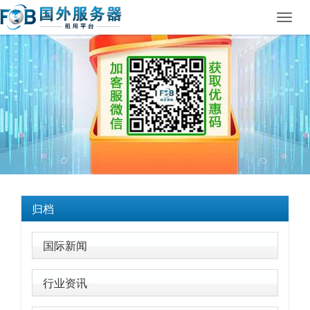
Toggl
navig
归档
国际新闻
行业资讯