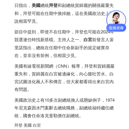
日指出，
美國
總統
拜登
和副總統賀錦麗的關係嚴重失
和，拜登可能在任期中換掉她，這在美國政治史上可
說相當罕見。
節目中提到，即使不在任期中，拜登也可能在2024年
競選連任時找新搭檔。主持人之一、
白宮
前發言人裴
里諾指出，總統在任期中任命新副手的規定確實存
在，並非沒有前例，但相當少見。
美國有線電視新聞網（CNN）報導，拜登和賀錦麗嚴
重失和，賀錦麗在白宮被邊緣化，向心腹吐苦水。白
宮試圖淡化兩人不和傳言，但大家都看得出來白宮內
有問題。
美國政治史上有10多次副總統換人或懸缺例子，1974
年尼克森因水門案辭去總統職務，副總統福特繼任總
統，國會任命洛克斐勒擔任副總統。
拜登 美國 白宮