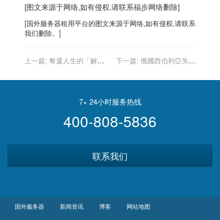
[图文来源于网络,如有侵权,请联系
福步
网络删除]
[
国外服务器
租用平台的图文来源于网络,如有侵权,请联系
我们删除。]
上一篇:
奪還人生的「解救
下一篇:
俄國西伯利亞失聯
布蘭妮」行動：監管案2度
客機迫降 機上19人全生還
自救證詞
7× 24小时服务热线
400-808-5836
联系我们
国外服务器
新闻资讯
博客
网站地图