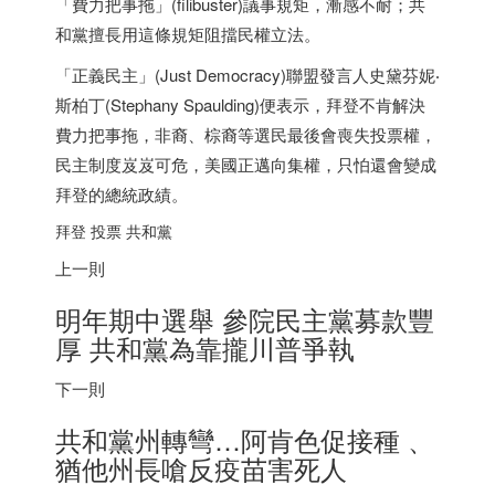
「費力把事拖」(filibuster)議事規矩，漸感不耐；共
和黨擅長用這條規矩阻擋民權立法。
「正義民主」(Just Democracy)聯盟發言人史黛芬妮‧
斯柏丁(Stephany Spaulding)便表示，拜登不肯解決
費力把事拖，非裔、棕裔等選民最後會喪失投票權，
民主制度岌岌可危，美國正邁向集權，只怕還會變成
拜登的總統政績。
拜登 投票 共和黨
上一則
明年期中選舉 參院民主黨募款豐
厚 共和黨為靠攏川普爭執
下一則
共和黨州轉彎…阿肯色促接種 、
猶他州長嗆反疫苗害死人