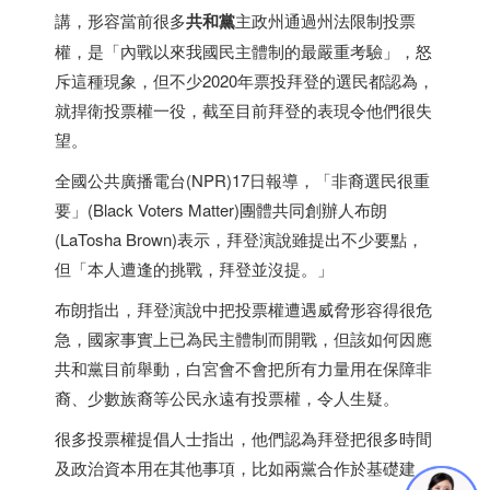
講，形容當前很多
共和黨
主政州通過州法限制投票
權，是「內戰以來我國民主體制的最嚴重考驗」，怒
斥這種現象，但不少2020年票投拜登的選民都認為，
就捍衛投票權一役，截至目前拜登的表現令他們很失
望。
全國公共廣播電台(NPR)17日報導，「非裔選民很重
要」(Black Voters Matter)團體共同創辦人布朗
(LaTosha Brown)表示，拜登演說雖提出不少要點，
但「本人遭逢的挑戰，拜登並沒提。」
布朗指出，拜登演說中把投票權遭遇威脅形容得很危
急，國家事實上已為民主體制而開戰，但該如何因應
共和黨目前舉動，白宮會不會把所有力量用在保障非
裔、少數族裔等公民永遠有投票權，令人生疑。
很多投票權提倡人士指出，他們認為拜登把很多時間
及政治資本用在其他事項，比如兩黨合作於基礎建