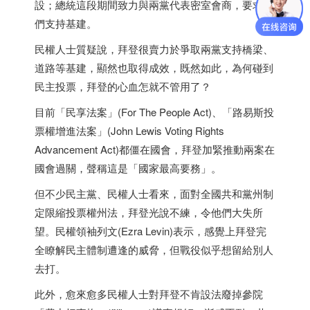
設；總統這段期間致力與兩黨代表密室會商，要求他
們支持基建。
民權人士質疑說，拜登很賣力於爭取兩黨支持橋梁、
道路等基建，顯然也取得成效，既然如此，為何碰到
民主投票，拜登的心血怎就不管用了？
目前「民享法案」(For The People Act)、「路易斯投
票權增進法案」(John Lewis Voting Rights
Advancement Act)都僵在國會，拜登加緊推動兩案在
國會過關，聲稱這是「國家最高要務」。
但不少民主黨、民權人士看來，面對全國共和黨州制
定限縮投票權州法，拜登光說不練，令他們大失所
望。民權領袖列文(Ezra Levin)表示，感覺上拜登完
全瞭解民主體制遭逢的威脅，但戰役似乎想留給別人
去打。
此外，愈來愈多民權人士對拜登不肯設法廢掉參院