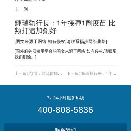
上一則
輝瑞執行長：1年接種1劑疫苗 比
頻打追加劑好
[图文来源于网络,如有侵权,请联系
福步
网络删除]
[
国外服务器
租用平台的图文来源于网络,如有侵权,请联系
我们删除。]
上一篇:
彭博：能源供應仰
下一篇:
輝瑞執行長：1年接
賴俄羅斯 歐盟難對俄國採取
種1劑疫苗 比頻打追加劑好
強硬立場
7× 24小时服务热线
400-808-5836
联系我们