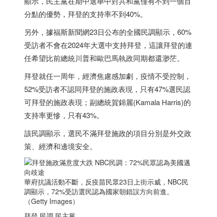
顯示，民主黨在期中選舉中對共和黨僅有不到一個百
分點的優勢，拜登的支持率不到40%。
另外，據福斯新聞網23日公布的全國民調顯示，60%
受訪者不會在2024年大選中支持拜登，這讓拜登的連
任希望比前總統川普和歐巴馬執政同期都還渺茫。
拜登就任一周年，經濟焦慮感加劇，疫情不受控制，
52%受訪者不認同拜登的施政表現，只有47%選民認
可拜登的施政表現；副總統賀錦麗(Kamala Harris)的
支持率更慘，只有43%。
該民調顯示，選民不滿拜登施政的項目分別是外交政
策、經濟和邊境安全。
華府抗議活動不斷，反疫苗民眾23日上街示威，NBC民
調顯示，72%受訪選民認為國家朝錯誤方向前進。
（Getty Images）
拜登 民調 民主黨