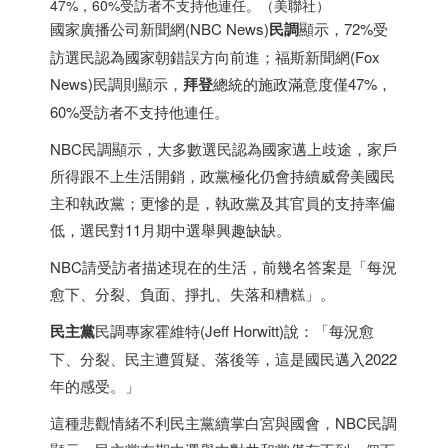
47%，60%受訪者不支持他連任。（美聯社）
國家廣播公司新聞網(NBC News)
民調
顯示，72%受
訪選民認為國家朝錯誤方向前進；福斯新聞網(Fox
News)民調則顯示，
拜登
總統的施政滿意度僅47%，
60%受訪者不支持他連任。
NBC民調顯示，大多數選民認為國家邁上歧途，家戶
所得跟不上生活開銷，政黨極化仍會持續威脅美國民
主和執政黨；更慘的是，執政黨及其官員的支持率偏
低，選民對11月期中選舉興趣缺缺。
NBC請受訪者描述現在的生活，前幾名答案是「每況
愈下、分裂、負面、掙扎、失落和糟糕」。
民主黨
民調專家霍維特(Jeff Horwitt)說：「每況愈
下、分裂、民主遭質疑、落後等，這是國民邁入2022
年的感受。」
這種悲觀情緒不利民主黨續掌白宮與國會，NBC民調