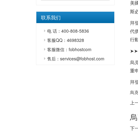
美
斯
联系我们
拜
代價
电 话：400-808-5836
行動
客服QQ：4698328
客服微信：fobhostcom
➤
售后：services@fobhost.com
烏克
重
拜
烏克
上
烏
下