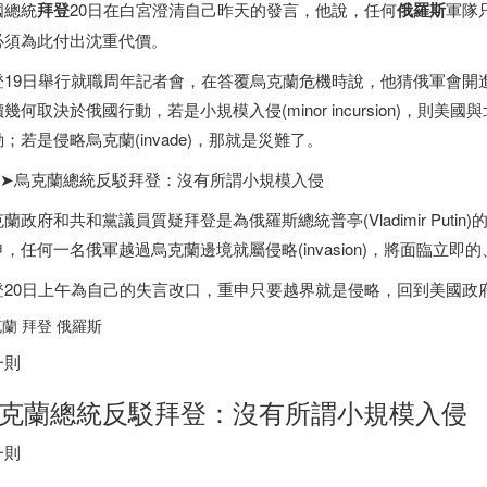
國總統
拜登
20日在白宮澄清自己昨天的發言，他說，任何
俄羅斯
軍隊
必須為此付出沈重代價。
登19日舉行就職周年記者會，在答覆烏克蘭危機時說，他猜俄軍會開
幾何取決於俄國行動，若是小規模入侵(minor incursion)，則美
；若是侵略烏克蘭(invade)，那就是災難了。
➤➤烏克蘭總統反駁拜登：沒有所謂小規模入侵
蘭政府和共和黨議員質疑拜登是為俄羅斯總統普亭(Vladimir Putin)
申，任何一名俄軍越過烏克蘭邊境就屬侵略(invasion)，將面臨立
登20日上午為自己的失言改口，重申只要越界就是侵略，回到美國政
蘭 拜登 俄羅斯
一則
克蘭總統反駁拜登：沒有所謂小規模入侵
一則