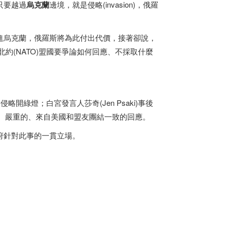
只要越過
烏克蘭
邊境，就是侵略(invasion)，俄羅
進烏克蘭，俄羅斯將為此付出代價，接著卻說，
國與北約(NATO)盟國要爭論如何回應、不採取什麼
的侵略開綠燈；白宮發言人莎奇(Jen Psaki)事後
即的、嚴重的、來自美國和盟友團結一致的回應。
府針對此事的一貫立場。