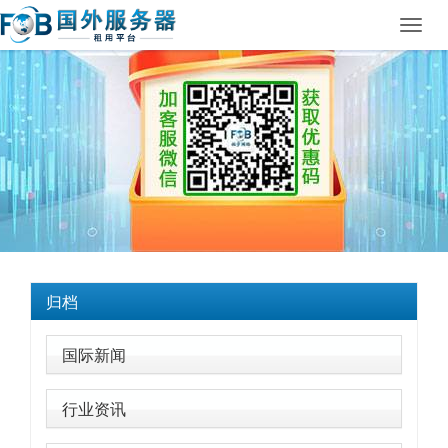
Toggl
navig
归档
国际新闻
行业资讯