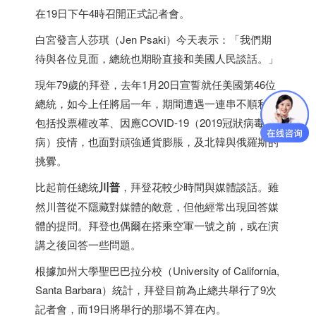
在19日下午4時召開正式記者會。
白宮發言人莎琪（Jen Psaki）今天表示：「我們期
待與各位見面，總統也期盼直接和美國人民談話。」
現年79歲的拜登，去年1月20日宣誓就任美國第46位
總統，如今上任將屆一年，期間遭遇一連串不順利，
包括投票權改革、因應COVID-19（2019冠狀病毒疾
病）疫情，也面對頑強通貨膨脹，及北韓與俄羅斯的
挑釁。
比起前任總統
川普
，拜登花較少時間與媒體談話。雖
然川普從不隱藏對媒體的敵意，但他經常出現回答媒
體的提問。拜登也偶爾在搭乘空軍一號之前，或在演
講之後回答一些問題。
根據加州大學聖巴巴拉分校（University of California,
Santa Barbara）統計，拜登目前為止總共舉行了9次
記者會，而19日將舉行的那場不算在內。