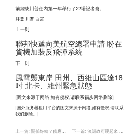
前總統川普任內第一年舉行了22場記者會。
拜登 川普 白宮
上一則
聯邦快遞向美航空總署申請 盼在
貨機加裝反飛彈系統
下一則
風雪襲東岸 田州、西維山區達18
吋 北卡、維州緊急狀態
[图文来源于网络,如有侵权,请联系
福步
网络删除]
[
国外服务器
租用平台的图文来源于网络,如有侵权,请联系
我们删除。]
上一篇:
關係好轉？俄應美
下一篇:
澳洲政府硬起來 約
要求 搗毀橫行全球的駭客組
克維奇成「疫情道德劇」下