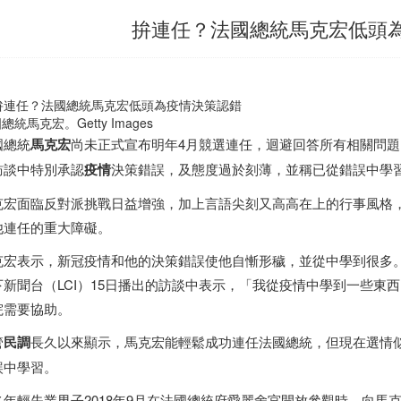
拚連任？法國總統馬克宏低頭
總統馬克宏。Getty Images
國總統
馬克宏
尚未正式宣布明年4月競選連任，迴避回答所有相關問題
訪談中特別承認
疫情
決策錯誤，及態度過於刻薄，並稱已從錯誤中學
克宏面臨反對派挑戰日益增強，加上言語尖刻又高高在上的行事風格
他連任的重大障礙。
克宏表示，新冠疫情和他的決策錯誤使他自慚形穢，並從中學到很多。
下新聞台（LCI）15日播出的訪談中表示，「我從疫情中學到一些東
院需要協助。
管
民調
長久以來顯示，馬克宏能輕鬆成功連任法國總統，但現在選情似
誤中學習。
名年輕失業男子2018年9月在法國總統府愛麗舍宮開放參觀時，向馬