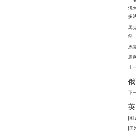
沉
多
馬
然
馬
馬克
上
俄
下
英
[
[
国