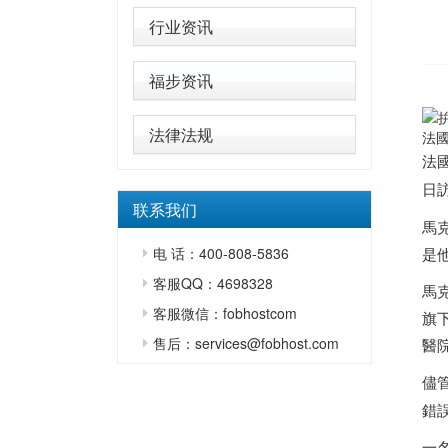
行业资讯
福步资讯
法律法规
法國
法
日
联系我们
馬
电 话：400-808-5836
是
客服QQ：4698328
馬
客服微信：fobhostcom
旗
售后：services@fobhost.com
醫
儘
錯
一