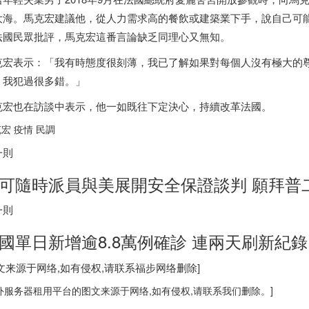
大海。馬克宏建議他，從人力需求高的餐飲或建築業下手，說自己可
法國民眾批評，馬克宏這番言論缺乏同理心又無知。
克宏表示：「我有時態度很刻薄，我已了解如果對每個人沒有極大的
，我犯過很多錯。」
克宏也在訪談中表示，他一如既往下定決心，持續改革法國。
宏 疫情 民調
一則
可隨時派員與美展開安全保證談判 願拜普
一則
國單日新增逾8.8萬例確診 連兩天刷新紀錄
图文来源于网络,如有侵权,请联系
福步
网络删除]
外服务器
租用平台的图文来源于网络,如有侵权,请联系我们删除。]