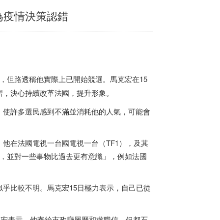
為疫情決策認錯
，但路透稱他實際上已開始競選。馬克宏在15
習，決心持續改革法國，提升形象。
，使許多選民感到不滿並消耗他的人氣，可能會
他在法國電視一台國電視一台（TF1），及其
西，並對一些事物比過去更有意識」，例如法國
乎比較不明。馬克宏15日極力表示，自己已從
克宏表示，他寄給市政廳履歷和求職信，但都石