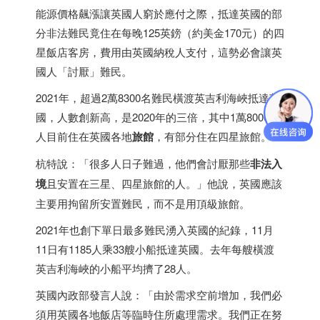
能源價格飆漲讓英國人窮於應付之際，抵達英國的部
分非法難民竟住在每晚125英鎊（約美金170元）的四
星飯店客房，費用由英國納稅人支付，這勢必會讓英
國人「討厭」難民。
2021年，超過2萬8300名難民橫渡英吉利海峽抵達英
國，人數創新高，是2020年的三倍，其中1萬8000多
人目前住在英國各地
旅館
，有部分住在四星旅館。
杭特說：「很多人日子難過，他們會討厭那些
非法入
境
且安置在三星、四星旅館的人。」他說，英國應該
主要用拘留所安置難民，而不是用頂級旅館。
2021年也創下單日最多難民湧入英國的紀錄，11月
11日有1185人乘33艘小船抵達英國。去年每艘橫渡
英吉利海峽的小船平均擠了28人。
英國內政部發言人說：「由於需求空前增加，我們必
須用英國各地飯店等臨時住所處理需求。我們正在努