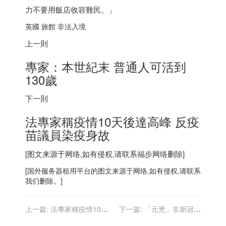
力不要用飯店收容難民。」
英國 旅館 非法入境
上一則
專家：本世紀末 普通人可活到
130歲
下一則
法專家稱疫情10天後達高峰 反疫
苗議員染疫身故
[图文来源于网络,如有侵权,请联系
福步
网络删除]
[
国外服务器
租用平台的图文来源于网络,如有侵权,请联系
我们删除。]
上一篇:
法專家稱疫情10天
下一篇:
「元兇」非新冠⋯
後達高峰 反疫苗議員染疫身
紐約市近半染疫住院患者 因