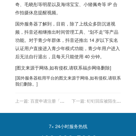
奇、毛晓彤等明星以及海绵宝宝、小猪佩奇等 IP 合
作拍摄休息提醒视频。
国外服务器
了解到，目前，除了上线众多防沉迷视
频，抖音还相继推出时间管理工具、“划不走”等产品
功能。对于青少年群体，抖音还推出 14 岁以下实名
认证用户直接进入青少年模式功能，青少年用户进入
后无法自行退出，且每天只能使用 40 分钟。
[图文来源于网络,如有侵权,请联系
福步
网络删除]
[
国外服务器
租用平台的图文来源于网络,如有侵权,请联系
我们删除。]
上一篇:
百度申请注册「度
下一篇:
钉钉回应被陌生人
娘」商标获得批准
拉群不需验证遭遇红包骗
局：确认属实，本周内完成
整改
7× 24小时服务热线