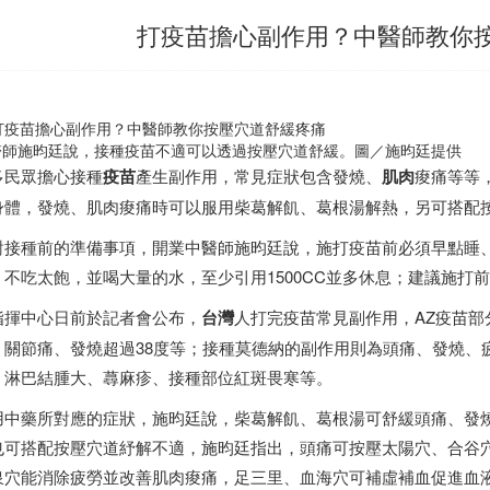
打疫苗擔心副作用？中醫師教你
醫師施昀廷說，接種疫苗不適可以透過按壓穴道舒緩。圖／施昀廷提供
多民眾擔心接種
疫苗
產生副作用，常見症狀包含發燒、
肌肉
痠痛等等
身體，發燒、肌肉痠痛時可以服用柴葛解飢、葛根湯解熱，另可搭配
對接種前的準備事項，開業中醫師施昀廷說，施打疫苗前必須早點睡
、不吃太飽，並喝大量的水，至少引用1500CC並多休息；建議施打
指揮中心日前於記者會公布，
台灣
人打完疫苗常見副作用，AZ疫苗
、關節痛、發燒超過38度等；接種莫德納的副作用則為頭痛、發燒、
、淋巴結腫大、蕁麻疹、接種部位紅斑畏寒等。
用中藥所對應的症狀，施昀廷說，柴葛解飢、葛根湯可舒緩頭痛、發
也可搭配按壓穴道紓解不適，施昀廷指出，頭痛可按壓太陽穴、合谷
泉穴能消除疲勞並改善肌肉痠痛，足三里、血海穴可補虛補血促進血