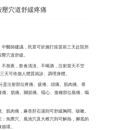
按壓穴道舒緩疼痛
，中醫師建議，民眾可於施打疫苗前三天赴院所
按壓穴道舒緩。
、不熬夜，飲食清淡、不喝酒，注射當天不空
前三天可依個人體質就診、調理身體。
部分是注射部位疼痛、疲倦、頭痛、肌肉痛、畏
疲倦、肌痛、關節痛、噁心、接種部位脹痛、嘔
燒、肌肉痛，麻杏肝石湯則可舒緩胸悶、咳嗽。
穴；魚際穴、風池穴及大椎穴則可解熱，腳底的
液循環。