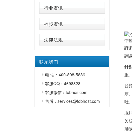
行业资讯
福步资讯
法律法规
中
許
調
联系我们
針
腹
电 话：400-808-5836
客服QQ：4698328
台
客服微信：fobhostcom
寒
售后：services@fobhost.com
吐
服
另
湧