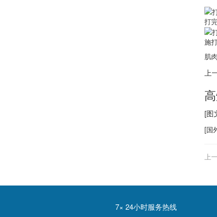
打
施
肌肉
上
高
[图
[
国
上一
7× 24小时服务热线