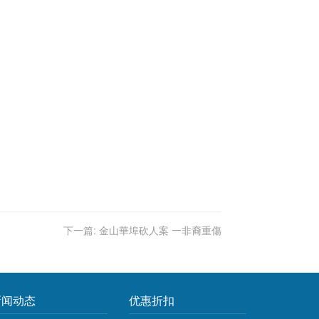
下一篇:
金山華埠砍人案 一非裔重傷
新闻动态
优惠折扣