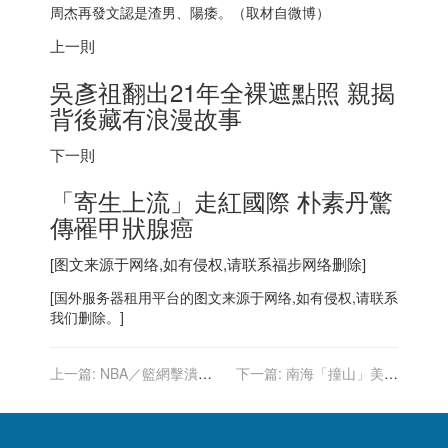
周杰再發文認是渣男、陽痿。（取材自微博）
上一則
吳彥祖翻出21年全裸遮點照 親揭
背後藏有浪漫故事
下一則
「寄生上流」走紅國際 朴素丹驚
傳罹甲狀腺癌
[图文来源于网络,如有侵权,请联系
福步
网络删除]
[
国外服务器
租用平台的图文来源于网络,如有侵权,请联系
我们删除。]
上一篇:
NBA／籃網擊潰活
下一篇:
南海「撞山」美核
塞 杜蘭特51分創賽季新高
潛艦返抵舊金山 聲納罩撞壞