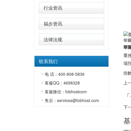
行业资讯
福步资讯
法律法规
華爾
華
重挫
联系我们
場
指數
电 话：400-808-5836
上
客服QQ：4698328
客服微信：fobhostcom
「
售后：services@fobhost.com
下
基