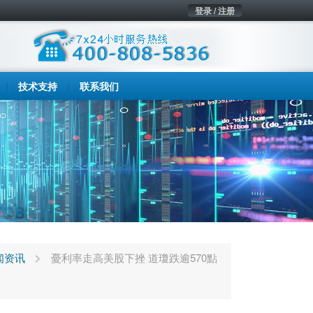
登录 / 注册
技术支持
联系我们
闻资讯
憂利率走高美股下挫 道瓊跌逾570點