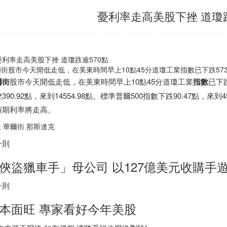
憂利率走高美股下挫 道瓊跌
街股市今天開低走低，在美東時間早上10點45分道瓊工業指數已下跌573.3
爾街
股市今天開低走低，在美東時間早上10點45分道瓊工業
指數
已下跌
390.92點，來到14554.98點。標準普爾500指數下跌90.47點，
預期利率將走高。
 華爾街 那斯達克
一則
俠盜獵車手」母公司 以127億美元收購手遊大
一則
本面旺 專家看好今年美股