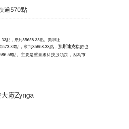
逾570點
3點，來到35658.33點。美聯社
573.33點，來到35658.33點；
那斯達克
指數也
來到4586.56點。主要是重量級科技股領跌，因為市
廠Zynga