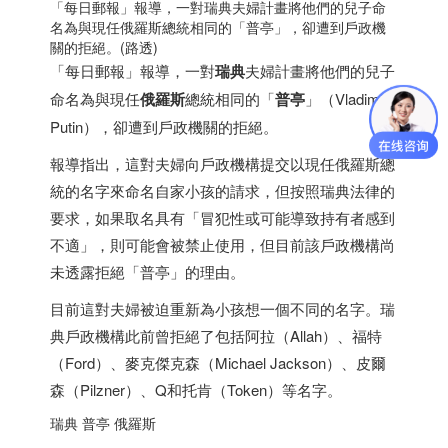
「每日郵報」報導，一對
瑞典
夫婦計畫將他們的兒子命
名為與現任俄羅斯總統相同的「普亭」，卻遭到戶政機
關的拒絕。(路透)
「每日郵報」報導，一對
瑞典
夫婦計畫將他們的兒子
命名為與現任
俄羅斯
總統相同的「
普亭
」（Vladimir
Putin），卻遭到戶政機關的拒絕。
報導指出，這對夫婦向戶政機構提交以現任俄羅斯總
統的名字來命名自家小孩的請求，但按照
瑞典
法律的
要求，如果取名具有「冒犯性或可能導致持有者感到
不適」，則可能會被禁止使用，但目前該戶政機構尚
未透露拒絕「普亭」的理由。
目前這對夫婦被迫重新為小孩想一個不同的名字。
瑞
典
戶政機構此前曾拒絕了包括阿拉（Allah）、福特
（Ford）、麥克傑克森（Michael Jackson）、皮爾
森（Pilzner）、Q和托肯（Token）等名字。
瑞典
普亭 俄羅斯