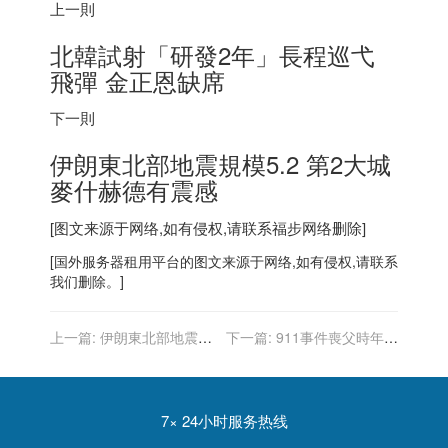
上一則
北韓試射「研發2年」長程巡弋
飛彈 金正恩缺席
下一則
伊朗
東北部地震規模5.2 第2大城
麥什赫德有震感
[图文来源于网络,如有侵权,请联系
福步
网络删除]
[
国外服务器
租用平台的图文来源于网络,如有侵权,请联系
我们删除。]
上一篇:
伊朗東北部地震規
下一篇:
911事件喪父時年僅
模5.2 第2大城麥什赫德有震
7歲 她成為撫慰孩子心靈的
感
輔導員
7× 24小时服务热线