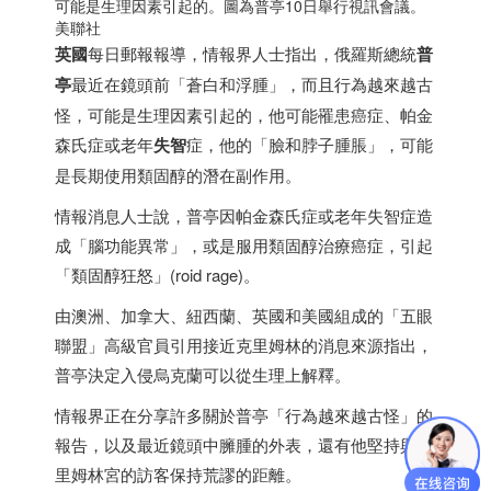
可能是生理因素引起的。圖為普亭10日舉行視訊會議。
美聯社
英國
每日郵報報導，情報界人士指出，俄羅斯總統
普
亭
最近在鏡頭前「蒼白和浮腫」，而且行為越來越古
怪，可能是生理因素引起的，他可能罹患癌症、帕金
森氏症或老年
失智
症，他的「臉和脖子腫脹」，可能
是長期使用類固醇的潛在副作用。
情報消息人士說，普亭因帕金森氏症或老年失智症造
成「腦功能異常」，或是服用類固醇治療癌症，引起
「類固醇狂怒」(roid rage)。
由澳洲、
加拿大
、紐西蘭、英國和美國組成的「五眼
聯盟」高級官員引用接近克里姆林的消息來源指出，
普亭決定入侵烏克蘭可以從生理上解釋。
情報界正在分享許多關於普亭「行為越來越古怪」的
報告，以及最近鏡頭中臃腫的外表，還有他堅持與克
里姆林宮的訪客保持荒謬的距離。