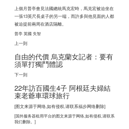
上個月普亭會見法國總統馬克宏時，馬克宏被迫坐在
一張13英尺長桌子的另一端，而許多與他見面的人都
被迫提前兩周在酒店隔離。
普亭 英國 失智
上一則
自由的代價 烏克蘭女記者：要有
須單打獨鬥體認
下一則
22年訪百國生4子
阿根廷
夫婦結
束老爺車環球旅行
[图文来源于网络,如有侵权,请联系
福步
网络删除]
[
国外服务器
租用平台的图文来源于网络,如有侵权,请联系
我们删除。]