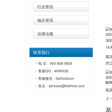
行业资讯
福步资讯
法律法规
深陷
深
14
联系我们
葛
們
电 话：400-808-5836
客服QQ：4698328
深陷
客服微信：fobhostcom
離職
售后：services@fobhost.com
葛謨
上
葛