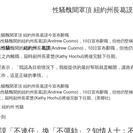
性騷醜聞罩頂 紐約州長葛
性騷醜聞的紐約州長葛謨(Andrew Cuomo)，10日宣布辭職，但他
陷
性騷
醜聞的
紐約州
長
葛謨
(Andrew Cuomo)，10日宣布辭職
天之內離職，屆時副州長霍楚(Kathy Hochul)將做完餘下任期。
謨表示，「我認為目前情況下，我能提供的最好幫助就是離開，讓政
工作，這是正確的事情。」
性騷醜聞的紐約州長葛謨(Andrew Cuomo)，10日宣布辭職，但他
，屆時副州長霍楚(Kathy Hochul)將做完餘下任期。(美聯社)
 紐約州 性騷
一則
謨「不連任」換「不彈劾」？知情人士：