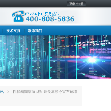
登录 / 注册
技术支持
联系我们
讯
性騷醜聞罩頂 紐約州長葛謨今宣布辭職