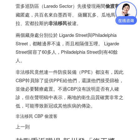
雷多巡防區（Laredo Sector）先後發現兩間
偷渡客
的
藏匿處，共百名來自
墨西哥
、 薩爾瓦多、瓜地馬
拉、宏都拉斯的
非法移民
被逮。
兩個藏身處分別位於 Ligarde Street與Philadelphia
Street，都離邊界不遠，而且相隔僅五哩。 Ligarde
Street留容了60多人，Philadelphia Street則有40餘
人。
非法移民竟然連一件防疫裝備（PPE）都沒有，因此
CBP幹員除了提供PPE給他們，還讓他們接受篩檢，
並做必要醫療處置。不過CBP沒有說明是否有人確
診，但在聲明稿中表示，兩地的衛生品質確實非常之
低，可能導致新冠或其他疾病的傳染。
非法移民 CBP 偷渡客
上一則