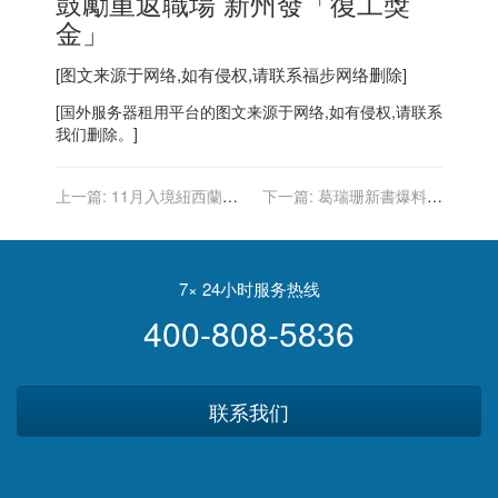
鼓勵重返職場 新州發「復工獎
金」
[图文来源于网络,如有侵权,请联系
福步
网络删除]
[
国外服务器
租用平台的图文来源于网络,如有侵权,请联系
我们删除。]
上一篇:
11月入境紐西蘭須
下一篇:
葛瑞珊新書爆料：
完整接種 許可22款疫苗含高
希克斯丟下白宮爛攤子跳槽
端
福斯領高薪
7× 24小时服务热线
400-808-5836
联系我们