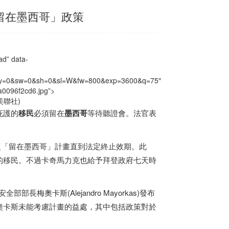
留在墨西哥」政策
d” data-
x=0&y=0&sw=0&sh=0&sl=W&fw=800&exp=3600&q=75″
a0096f2cd6.jpg”>
聯社)
庇護的
移民
必須留在
墨西哥
等待聽證會。法官表
復「留在
墨西哥
」計畫直到法定終止效期。此
的移民。不過卡奇馬力克也給予拜登政府七天時
梅奧卡斯(Alejandro Mayorkas)發布
奧卡斯未能考慮計畫的益處，其中包括政策對於