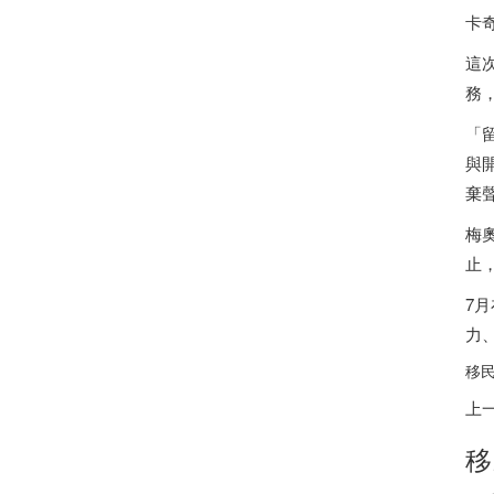
卡
這
務
「
與
棄
梅
止
7
力
移
上
移