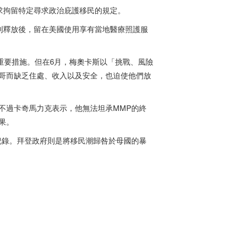
求拘留特定尋求政治庇護移民的規定。
到釋放後，留在美國使用享有當地醫療照護服
的重要措施。但在6月，梅奧卡斯以「挑戰、風險
哥
而缺乏住處、收入以及安全，也迫使他們放
不過卡奇馬力克表示，他無法坦承MMP的終
果。
月紀錄。拜登政府則是將移民潮歸咎於母國的暴