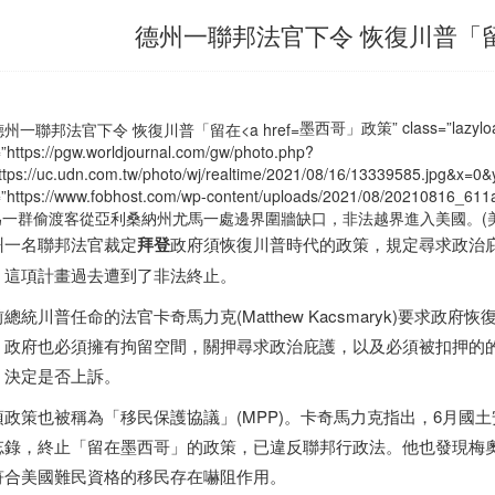
德州一聯邦法官下令 恢復川普「
墨西哥」政策” class=”lazyloa
=”https://pgw.worldjournal.com/gw/photo.php?
ttps://uc.udn.com.tw/photo/wj/realtime/2021/08/16/13339585.jpg&
=”https://www.fobhost.com/wp-content/uploads/2021/08/20210816_611
為一群偷渡客從亞利桑納州尤馬一處邊界圍牆缺口，非法越界進入美國。(美
州一名聯邦法官裁定
拜登
政府須恢復川普時代的政策，規定尋求政治
，這項計畫過去遭到了非法終止。
總統川普任命的法官卡奇馬力克(Matthew Kacsmaryk)要求政府恢
，政府也必須擁有拘留空間，關押尋求政治庇護，以及必須被扣押的
，決定是否上訴。
政策也被稱為「移民保護協議」(MPP)。卡奇馬力克指出，6月國土安全部部長
忘錄，終止「留在
墨西哥
」的政策，已違反聯邦行政法。他也發現梅
符合美國難民資格的移民存在嚇阻作用。