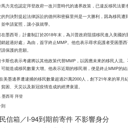
奇馬力克也認定拜登政府一改川普時代的邊界政策，已違反移民法要
次的判決對提起法律訴訟的德州和密蘇里州是一大勝利，因為移民遭
，並申請駕照，讓小孩就學。
留在
墨西哥
」計畫制訂於2018年末，為川普政府阻擋移民進入美國
開銷超過好處」為由，簽字終止MMP。他也表示尋求庇護者受困
墨西
聲請保護的意願。
奧卡斯也表示考慮將以其他政策代替MMP，以因應未來的移民人流。
，可能造成移民數量大增。他表示近期的移民潮，便是終止MMP的結
月在美墨邊界遭逮捕的移民數量超過21萬2000人，創下21年來的單
、貧困、天災以及新冠疫情造成的經濟衰退。
民
墨西哥
拜登
一則
民信箱／I-94到期前寄件 不影響身分