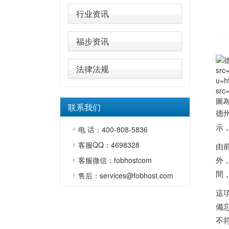
行业资讯
福步资讯
法律法规
src
u=h
src
圖
联系我们
德
示
电 话：400-808-5836
客服QQ：4698328
由前
外
客服微信：fobhostcom
間
售后：services@fobhost.com
這項
備
不