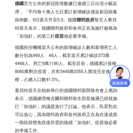
德國
官方公布的新冠疫情數據已連續三日出現小幅反
彈，「平均每十萬人七日累計新增確診感染新冠病毒
病例數」9日當天升至5.5。德國
聯邦政府
發言人賽貝
特當天表示，德國聯邦政府和各州正在為施打被稱為
「加強針」的第三針
疫苗
做必要準備。
德國疾控機構當天公布的新增確診人數和新增死亡人
數分別為949人、49人，截至當天累計確診373萬
4468人、死亡9萬1190人。截至目前，德國累計接種
8060萬劑次疫苗，共有3449萬0355人實現完全接
種，占總人口數41.5%。
賽貝特當天在柏林舉行的德國聯邦新聞發布會上應詢
表示，德國總理梅克爾和聯邦衛生部長施潘已經就施
打「加強針」的議題進行了討論。他表示，民眾對此
可以放心，因為聯邦政府和各州政府正在為在達成第
一階段群體免疫後所需的後續「加強針」疫苗做必要
的準備工作。