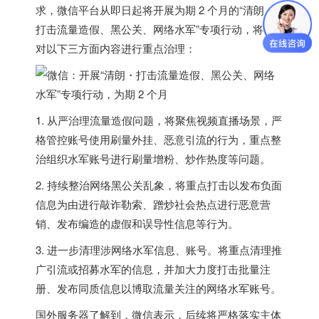
求，微信平台
从即日起将开展为期 2 个月的“清朗・
打击流量造假、黑公关、网络水军”专项行动
，将针
对以下三方面内容进行重点治理：
1.
从严治理流量造假问题
，将聚焦视频直播场景，严
格管控账号使用刷量外挂、恶意引流的行为，重点整
治组织水军账号进行刷量增粉、炒作热度等问题。
2.
持续整治网络黑公关乱象
，将重点打击以发布负面
信息为由进行敲诈勒索、蹭炒社会热点进行恶意营
销、发布编造的虚假和误导性信息等行为。
3.
进一步清理涉网络水军信息、账号
。将重点清理推
广引流或招募水军的信息，并加大力度打击批量注
册、发布同质信息以博取流量关注的网络水军账号。
国外服务器
了解到，微信表示，后续将严格落实主体