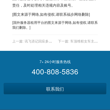
责任，及时处理相关违规内容及账号。
[图文来源于网络,如有侵权,请联系
福步
网络删除]
[
国外服务器
租用平台的图文来源于网络,如有侵权,请联系
我们删除。]
上一篇:
讯飞语记回应多地
下一篇:
车顶维权女车主诉
网络服务异常：系国家反诈
特斯拉侵权案今日开庭：原
骗中心误封禁域名，大部分
告称希望后者道歉赔偿并提
地区服务已恢复
供事故完整数据
7× 24小时服务热线
400-808-5836
联系我们