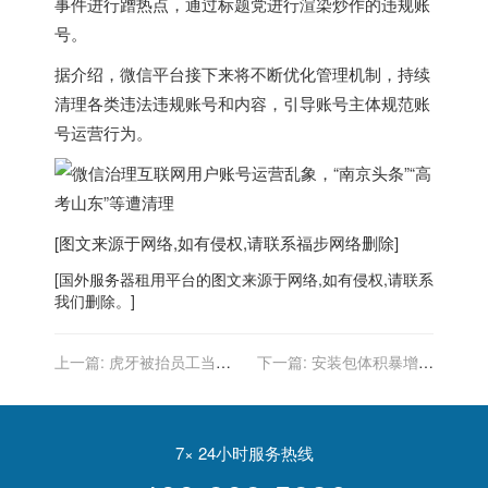
事件进行蹭热点，通过标题党进行渲染炒作的违规账
号。
据介绍，微信平台接下来将不断优化管理机制，
持续
清理各类违法违规账号和内容，引导账号主体规范账
号运营行为
。
[图文来源于网络,如有侵权,请联系
福步
网络删除]
[
国外服务器
租用平台的图文来源于网络,如有侵权,请联系
我们删除。]
上一篇:
虎牙被抬员工当事
下一篇:
安装包体积暴增！
人：二审胜诉，但虎牙超期
手机 QQ 内置虚幻 4 引擎，
拒不执行法院判决
后者回应
7× 24小时服务热线