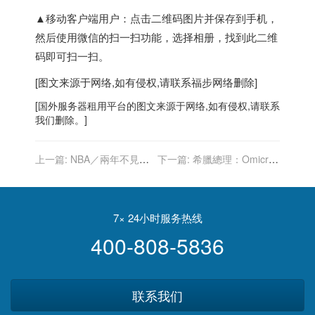
▲移动客户端用户：点击二维码图片并保存到手机，
然后使用微信的扫一扫功能，选择相册，找到此二维
码即可扫一扫。
[图文来源于网络,如有侵权,请联系
福步
网络删除]
[
国外服务器
租用平台的图文来源于网络,如有侵权,请联系
我们删除。]
上一篇:
NBA／兩年不見手
下一篇:
希臘總理：Omicron
感依舊 湯普森練投連進24顆
可能將結束疫情 成為地方性
三分球
流行病
7× 24小时服务热线
400-808-5836
联系我们