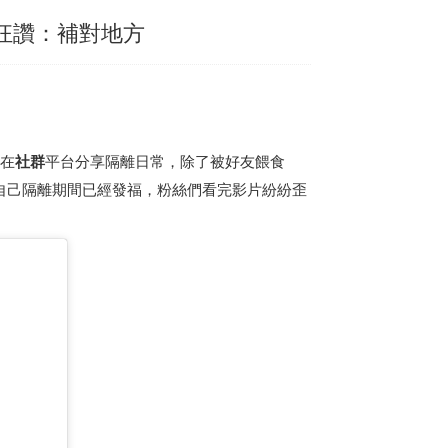
友狂讚：補對地方
在
社群
平台分享隔離日常，除了被好友餵食
自己隔離期間已經發福，粉絲們看完影片紛紛歪