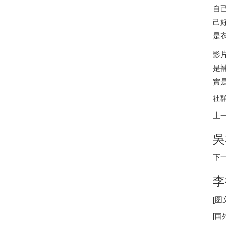
自
己
是
影
是
實
社群
上
吳
下
李
[
[
国