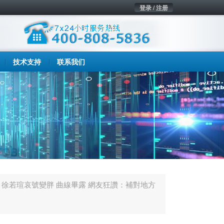
登录 / 注册
技术支持
联系我们
徐若瑄哀號變胖 曲線畢露 網友狂讚：補對地方