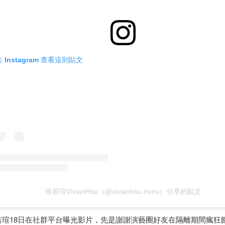
在 Instagram 查看這則貼文
徐若瑄VivianHsu（@vivianhsu.ironv）分享的貼文
若瑄18日在社群平台曝光影片，先是謝謝演藝圈好友在隔離期間瘋狂