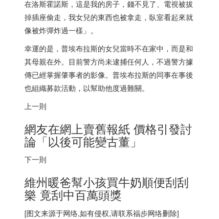
在洛斯霍諾斯，這是我的房子，錢不見了、電視被拔
掉插座偷走，我女兒的東西也被拿走，臥室看起來就
像被炸彈炸過一樣」。
幸運的是，普埃布拉斯的女兒當時不在家中，而是和
其母親在外。目前警方尚未逮捕任何人，不過警方據
傳已經掌握肇事者的影像。普埃布拉斯的同事在事後
也組織募款活動，以幫助他度過難關。
上一則
網友在網上賣舊報紙 價格引發討
論「以後可能變古董」
下一則
維州暖爸幫小孩買牛奶順便刮刮
樂 竟刮中百萬頭獎
[图文来源于网络,如有侵权,请联系
福步
网络删除]