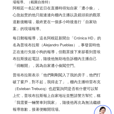
場報導。（截圖自推特）
阿根廷
一名記者近日在直播時得知自家「遭小偷」，
心急如焚的他只能連連向棚內主播以及鏡頭前的觀眾
道歉後離場，最終更在一個多小時後進行「自家劫
案」的現場報導。
每日郵報報導，這名
阿根廷
新聞台「Crónica HD」的
名為普埃布拉斯（Alejandro Pueblas），事發當時他
正在進行失蹤小狗的報導，但觀眾接下來卻看到普埃
布拉斯接起電話，隨後他無助地告訴棚內主播自己
「得離開」，因為自家遭小偷闖空門。
普埃布拉斯表示「他們剛剛闖入了我的房子，他們打
破了窗戶，對不起，我得走了」，棚內主播特雷布克
（Esteban Trebucq）也趕緊詢問是否有什麼可以幫
上忙，普埃布拉斯報上自家地址並懇請警方幫忙，稱
「我需要一輛警車到我家」，隨後他再次為無法繼續
報導致歉，接著便離開現場。