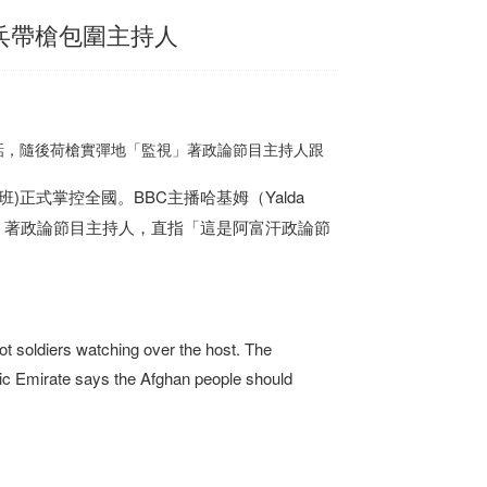
兵帶槍包圍主持人
話，隨後荷槍實彈地「監視」著政論節目主持人跟
塔利班)正式掌控全國。BBC主播哈基姆（Yalda
」著政論節目主持人，直指「這是阿富汗政論節
oot soldiers watching over the host. The
mic Emirate says the Afghan people should