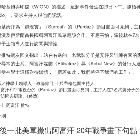
據哈基姆與印媒《WION》的描述，這起事件發生在29日下午。據指神
udio），要求主持人跟他們談話。
哈基姆評為「超現實」（Surreal）的《Pardaz》節目畫面可見
崩潰及伊斯蘭酋長國稱阿富汗民眾應該合作、不應害怕，隨後就在7
神學士領導人進行訪問與辯論。
位推特網友回文指出，站在右邊的一名武裝分子是安靜又訓練有素的
尋常的士兵。阿富汗媒體《Etilaatroz》與《Kabul Now》的發行人
接受神學士這樣對待媒體，「倘若如此，我們將停下我們的工作」。
阿富汗和平電視台的《Pardaz》節目畫面可見到，主持人在7名武裝分
訪問與辯論。(路透)
士 阿富汗 推特
一則
後一批美軍撤出阿富汗 20年戰爭畫下句點