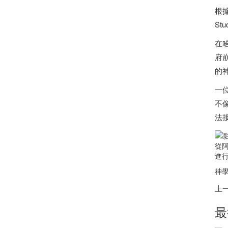
根
St
在
府
的
一
不像
法
從
進行
神學
上
最