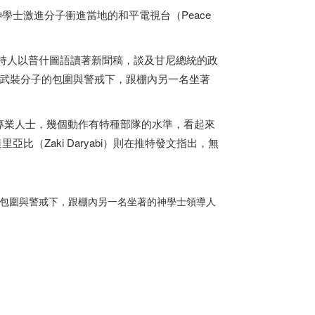
學士激進分子衝進當地的和平電視台（Peace
到，主持人以普什圖語讀著新聞稿，談及甘尼總統的政
名武裝分子的包圍與警戒下，跟棚內另一名坐著
專業人士，幾個動作有特種部隊的水準，看起來
達里亞比（Zaki Daryabi）則在推特發文指出，無
子的包圍與警戒下，跟棚內另一名坐著的神學士領導人