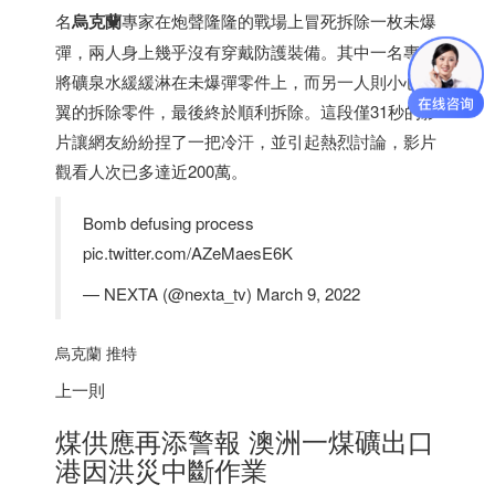
名
烏克蘭
專家在炮聲隆隆的戰場上冒死拆除一枚未爆
彈，兩人身上幾乎沒有穿戴防護裝備。其中一名專家
將礦泉水緩緩淋在未爆彈零件上，而另一人則小心翼
翼的拆除零件，最後終於順利拆除。這段僅31秒的影
片讓網友紛紛捏了一把冷汗，並引起熱烈討論，影片
觀看人次已多達近200萬。
Bomb defusing process
pic.twitter.com/AZeMaesE6K
— NEXTA (@nexta_tv) March 9, 2022
烏克蘭 推特
上一則
煤供應再添警報 澳洲一煤礦出口
港因洪災中斷作業