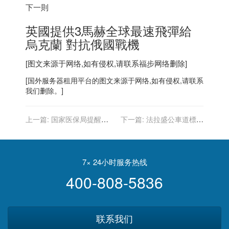
下一則
英國提供3馬赫全球最速飛彈給
烏克蘭 對抗俄國戰機
[图文来源于网络,如有侵权,请联系
福步
网络删除]
[
国外服务器
租用平台的图文来源于网络,如有侵权,请联系
我们删除。]
上一篇:
国家医保局提醒：
下一篇:
法拉盛公車道標示
近期有不法分子利用“医保停
不醒目 駕駛頻挨罰
用”等题材发送诈骗短信，千
万不要点
7× 24小时服务热线
400-808-5836
联系我们