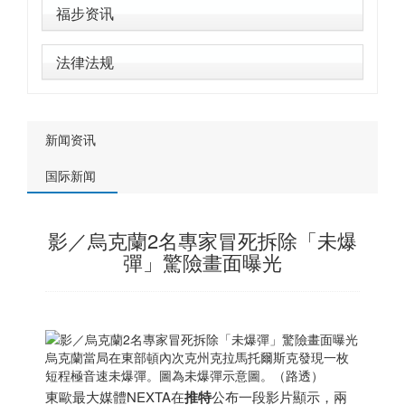
福步资讯
法律法规
新闻资讯
国际新闻
影／烏克蘭2名專家冒死拆除「未爆
彈」驚險畫面曝光
烏克蘭當局在東部頓內次克州克拉馬托爾斯克發現一枚
短程極音速未爆彈。圖為未爆彈示意圖。（路透）
東歐最大媒體NEXTA在
推特
公布一段影片顯示，兩