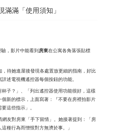
發現滿滿「使用須知」
經驗，影片中能看到
房東
在公寓各角落張貼標
使用須知，待她進屋後發現各處置放更細的指南，好比
寫詳述電視機遙控器每個按鈕的功能。
對杯子？」、「列出遙控器使用功能很好，這樣
一個新的標示，上面寫著：『不要在房裡拍影片
需要這些指示」。
搞笑，請網友對房東「手下留情」。她接著提到：「房
人這種行為而憎恨對方無濟於事。」