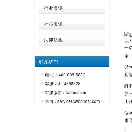
行业资讯
福步资讯
法律法规
女入
一名
示
联系我们
@
房
电 话：400-808-5836
客服QQ：4698328
許
客服微信：fobhostcom
就
售后：services@fobhost.com
上
@
東