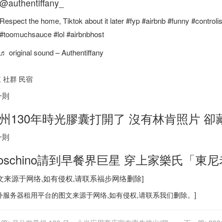
@authentiffany_
Respect the home, Tiktok about it later #fyp #airbnb #funny #control
#toomuchsauce #lol #airbnbhost
♬ original sound – Authentiffany
 社群 民宿
一則
州130年時光膠囊打開了 沒有林肯照片 卻
一則
oschino請到早餐界巨星 穿上家樂氏「東
图文来源于网络,如有侵权,请联系
福步
网络删除]
外服务器
租用平台的图文来源于网络,如有侵权,请联系我们删除。]