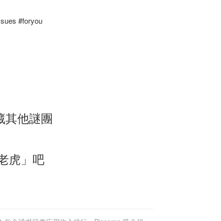
issues #foryou
藏其他謎團
尼老虎」吧