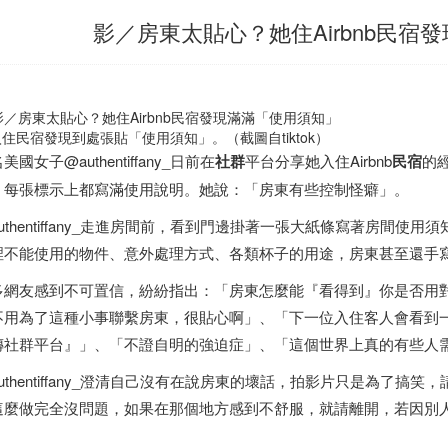
影／房東太貼心？她住Airbnb民宿
住民宿發現到處張貼「使用須知」。（截圖自tiktok）
美國女子@authentiffany_日前在
社群
平台分享她入住Airbnb
民宿
的
，每張標示上都寫滿使用說明。她說：「房東有些控制怪癖」。
authentiffany_走進房間前，看到門邊掛著一張大紙條寫著房間
裡不能使用的物件、意外處理方式、各類杯子的用途，房東甚至還手
多網友感到不可置信，紛紛指出：「房東怎麼能『看得到』你是否用
不用為了這種小事聯繫房東，很貼心啊」、「下一位入住客人會看到
傳社群平台』」、「不證自明的強迫症」、「這個世界上真的有些人
authentiffany_澄清自己沒有在說房東的壞話，拍影片只是為了
這麼做完全沒問題，如果在那個地方感到不舒服，就請離開，若因別