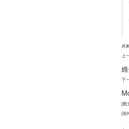
房東
上
維
下
M
[
[
国