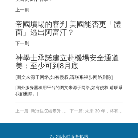
上一則
帝國墳場的審判 美國能否更「體
面」逃出阿富汗？
下一則
神學士承諾建立赴機場安全通道
美：至少可到8月底
[图文来源于网络,如有侵权,请联系
福步
网络删除]
[
国外服务器
租用平台的图文来源于网络,如有侵权,请联系
我们删除。]
上一篇:
新冠住院續攀升 紐
下一篇:
未来 30 年，将有更
約市民 最快下月可打補強針
多的人类进入地下生活空间
7× 24小时服务热线