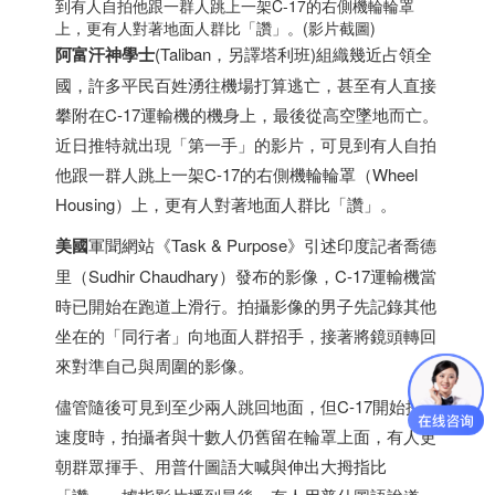
到有人自拍他跟一群人跳上一架C-17的右側機輪輪罩
上，更有人對著地面人群比「讚」。(影片截圖)
阿富汗
神學士
(Taliban，另譯塔利班)組織幾近占領全
國，許多平民百姓湧往機場打算逃亡，甚至有人直接
攀附在C-17運輸機的機身上，最後從高空墜地而亡。
近日推特就出現「第一手」的影片，可見到有人自拍
他跟一群人跳上一架C-17的右側機輪輪罩（Wheel
Housing）上，更有人對著地面人群比「讚」。
美國
軍聞網站《Task & Purpose》引述
印度
記者喬德
里（Sudhir Chaudhary）發布的影像，C-17運輸機當
時已開始在跑道上滑行。拍攝影像的男子先記錄其他
坐在的「同行者」向地面人群招手，接著將鏡頭轉回
來對準自己與周圍的影像。
儘管隨後可見到至少兩人跳回地面，但C-17開始提升
速度時，拍攝者與十數人仍舊留在輪罩上面，有人更
朝群眾揮手、用普什圖語大喊與伸出大拇指比