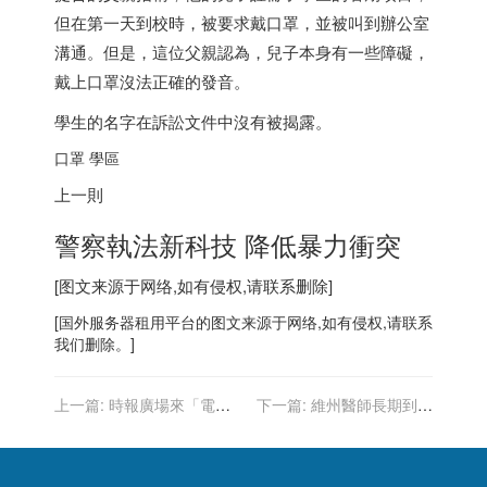
但在第一天到校時，被要求戴口罩，並被叫到辦公室
溝通。但是，這位父親認為，兒子本身有一些障礙，
戴上口罩沒法正確的發音。
學生的名字在訴訟文件中沒有被揭露。
口罩 學區
上一則
警察執法新科技 降低暴力衝突
[图文来源于网络,如有侵权,请联系删除]
[
国外服务器
租用平台的图文来源于网络,如有侵权,请联系
我们删除。]
上一篇:
時報廣場來「電」
下一篇:
維州醫師長期到婚
Porsche Taycan&99X
宴撿剩花 背後暖心原因讓網
Electric電馳紐約街頭
友讚爆