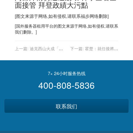
面接管 拜登政績大污點
[图文来源于网络,如有侵权,请联系
福步
网络删除]
[
国外服务器
租用平台的图文来源于网络,如有侵权,请联系
我们删除。]
上一篇:
迪克西山火成「加
下一篇:
霍楚：就任後將要
州最大山火」 再3縣進入緊
求紐約公校內戴口罩
急狀態
7× 24小时服务热线
400-808-5836
联系我们