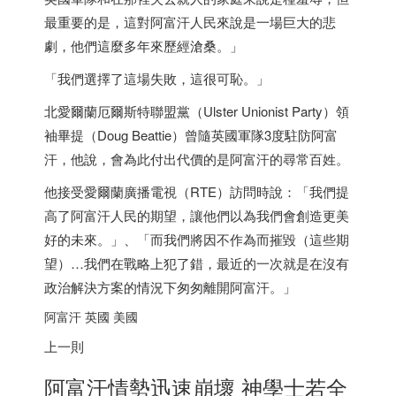
最重要的是，這對阿富汗人民來說是一場巨大的悲
劇，他們這麼多年來歷經滄桑。」
「我們選擇了這場失敗，這很可恥。」
北愛爾蘭厄爾斯特聯盟黨（Ulster Unionist Party）領
袖畢提（Doug Beattie）曾隨英國軍隊3度駐防阿富
汗，他說，會為此付出代價的是阿富汗的尋常百姓。
他接受愛爾蘭廣播電視（RTE）訪問時說：「我們提
高了阿富汗人民的期望，讓他們以為我們會創造更美
好的未來。」、「而我們將因不作為而摧毀（這些期
望）…我們在戰略上犯了錯，最近的一次就是在沒有
政治解決方案的情況下匆匆離開阿富汗。」
阿富汗 英國 美國
上一則
阿富汗情勢迅速崩壞 神學士若全