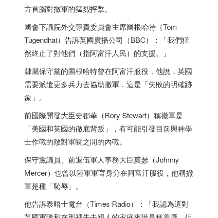
方首腦對撤軍的猛烈抨擊。
國會下議院外交專責委員會主席圖根哈特（Tom
Tugendhat）告訴英國廣播公司（BBC）：「我們猛
然終止了對他們（指阿富汗人民）的支援。」
隸屬保守黨的圖根哈特曾在阿富汗服役，他說，英國
需要派遣更多兵力去協助撤軍，這是「失敗的明確跡
象」。
前國際開發大臣史都華（Rory Stewart）稱撤軍是
「美國和英國的徹底背叛」，有可能引發目前與神學
士作戰的敵對軍閥之間的內戰。
保守黨議員、前退伍軍人事務大臣莫瑟（Johnny
Mercer）也曾以陸軍軍官身分在阿富汗服役，他稱撤
軍是種「恥辱」。
他告訴泰晤士電台（Times Radio）：「我認為這對
英國軍隊和在那裡失去親人的家庭來說是種羞辱，但