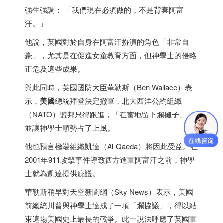
強生強調： 「我們現在必須做的，不是背棄阿富
汗。」
他說，英國對於自身在阿富汗扮演的角色「非常自
豪」，尤其是在促進女童教育方面，但神學士的侵略
正危及這些成果。
與此同時，英國國防大臣華勒斯（Ben Wallace）表
示，
美國
總統拜登決定撤軍，北大西洋公約組織
（NATO）盟邦只得跟進，「在當地留下爛攤子」，
並讓神學士順勢占了上風。
他也預言極端組織凱達（Al-Qaeda）將因此受益。在
2001年911攻擊事件導致西方進軍阿富汗之前，神學
士就為凱達提供庇護。
華勒斯稍早對天空新聞網（Sky News）表示，美國
前總統川普與神學士達成了一項「爛協議」，得以結
束這場美國史上最長的戰爭。此一說法呼應了英國軍