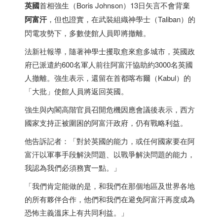
英國
首相強生（Boris Johnson）13日矢言不會背棄
阿富汗
，但也證實，在武裝組織神學士（Taliban）的
閃電攻勢下，多數使館人員即將撤離。
法新社報導，隨著神學士攫取愈來愈多城市，英國政
府已派遣約600名軍人前往阿富汗協助約3000名英國
人撤離。強生表示，還留在首都喀布爾（Kabul）的
「大批」使館人員將返回英國。
強生與內閣高階官員召開危機因應會議後表示，西方
國家支持正被圍困的阿富汗政府，仍有戰略利益。
他告訴記者：「對於英國的能力，或任何國家要在阿
富汗以軍事手段解決問題、以戰爭解決問題的能力，
我認為我們必須務實一點。」
「我們肯定能做的是，和我們在那個地區及世界各地
的所有夥伴合作，他們和我們在避免阿富汗再度成為
恐怖主義溫床上有共同利益。」