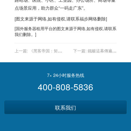
点场景应用，助力群众“一码走广东”。
[图文来源于网络,如有侵权,请联系
福步
网络删除]
[
国外服务器
租用平台的图文来源于网络,如有侵权,请联系
我们删除。]
上一篇:
《黑客帝国：矩阵
下一篇:
鐵籬這幕傳遍全
重启》发布中国独家预告，
球…美軍救出阿富汗嬰兒 終
1 月 14 日上映
與家人團聚
7× 24小时服务热线
400-808-5836
联系我们