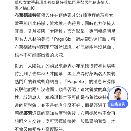
瑞典
女歌手莉琪李被傳是好萊塢巨星鄰居的秘密情人。
圖／摘自IG
布萊德彼特
驚傳與住在距他家才3分鐘車程的
瑞典
女
歌手莉琪李秘戀，近水樓台先得月，同時也方便掩人
耳目。雖然英國「太陽報」言之鑿鑿，專門報導明星
與名人八卦的美國「Page Six」網站卻迅速打臉，稱
布萊德彼特和莉琪李雖然認識，卻已經兩年沒見面，
根本不可能擦出愛的火花。
對於「太陽報」的消息來源表示布萊德彼特和莉琪李
特別到了去年秋天才開幕、馬上成為好萊塢名人聚餐
熱門店的義式餐廳約會，「Page Six」的消息來源卻
反駁他們兩年沒碰面，順帶否認了這次餐敘的真實
性。該消息人士稱莉琪根本不可能是布萊德彼特感興
趣的新對象，並不是她有什麼不好，而是經過了安琪
莉娜
裘莉
這樣的高知名度對象後，布萊德彼特不會再
想跟名人交往，寧可選擇較接近一般民眾的類型，才
不會又備受各方高度關注。