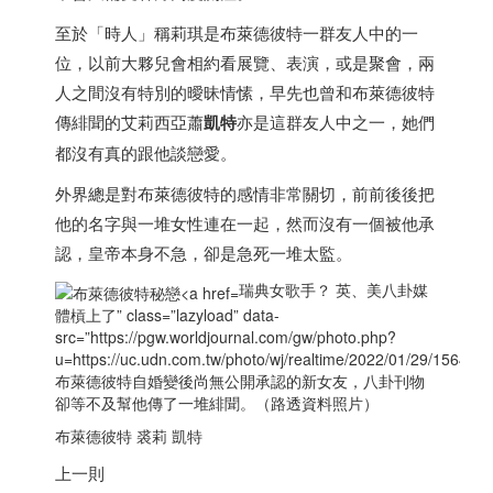
至於「時人」稱莉琪是布萊德彼特一群友人中的一
位，以前大夥兒會相約看展覽、表演，或是聚會，兩
人之間沒有特別的曖昧情愫，早先也曾和布萊德彼特
傳緋聞的艾莉西亞蕭
凱特
亦是這群友人中之一，她們
都沒有真的跟他談戀愛。
外界總是對布萊德彼特的感情非常關切，前前後後把
他的名字與一堆女性連在一起，然而沒有一個被他承
認，皇帝本身不急，卻是急死一堆太監。
瑞典女歌手？ 英、美八卦媒
體槓上了” class=”lazyload” data-
src=”https://pgw.worldjournal.com/gw/photo.php?
u=https://uc.udn.com.tw/photo/wj/realtime/2022/01/29/15
布萊德彼特自婚變後尚無公開承認的新女友，八卦刊物
卻等不及幫他傳了一堆緋聞。（路透資料照片）
布萊德彼特 裘莉 凱特
上一則