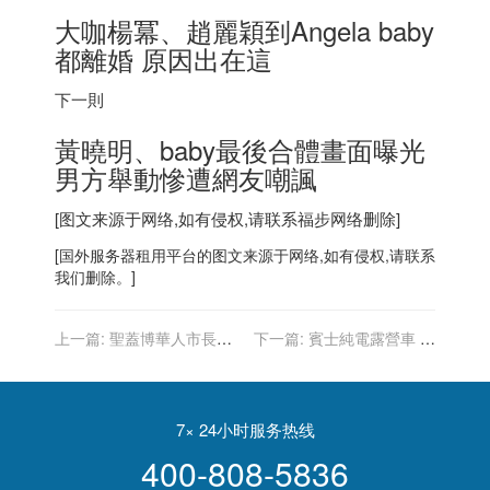
大咖楊冪、趙麗穎到Angela baby
都離婚 原因出在這
下一則
黃曉明、baby最後合體畫面曝光
男方舉動慘遭網友嘲諷
[图文来源于网络,如有侵权,请联系
福步
网络删除]
[
国外服务器
租用平台的图文来源于网络,如有侵权,请联系
我们删除。]
上一篇:
聖蓋博華人市長廖
下一篇:
賓士純電露營車 配
欽和健康原因向市議會請辭
備太陽能車頂 還能額外供電
7× 24小时服务热线
400-808-5836