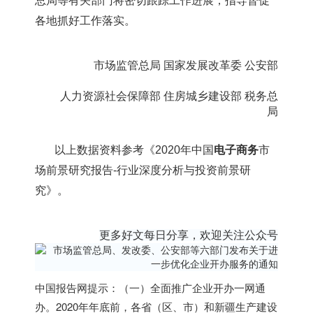
总局等有关部门将密切跟踪工作进展，指导督促
各地抓好工作落实。
市场监管总局 国家发展改革委 公安部
人力资源社会保障部 住房城乡建设部 税务总
局
以上数据资料参考《
2020年中国
电子商务
市
场前景研究报告-行业深度分析与投资前景研
究
》。
更多好文每日分享，欢迎关注公众号
中国报告网提示：（一）全面推广企业开办一网通
办。2020年年底前，各省（区、市）和新疆生产建设