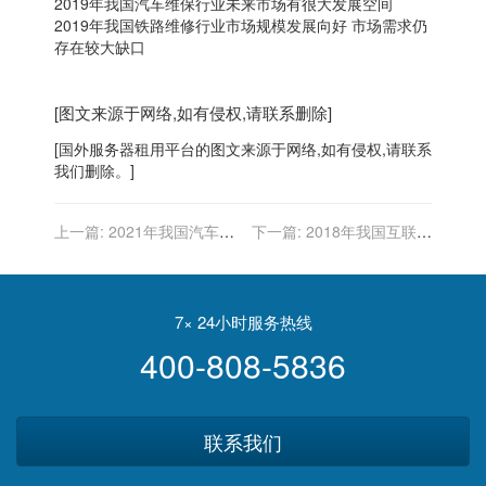
2019年我国汽车维保行业未来市场有很大发展空间
2019年我国铁路维修行业市场规模发展向好 市场需求仍
存在较大缺口
[图文来源于网络,如有侵权,请联系删除]
[
国外服务器
租用平台的图文来源于网络,如有侵权,请联系
我们删除。]
上一篇:
2021年我国汽车电
下一篇:
2018年我国互联网
子软件行业相关政策汇总一
服务行业监管体制、主要法
览
律法规和政策（图）
7× 24小时服务热线
400-808-5836
联系我们